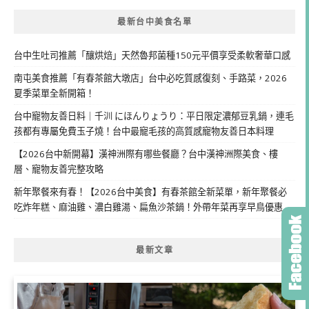
最新台中美食名單
台中生吐司推薦「釀烘焙」天然魯邦菌種150元平價享受柔軟奢華口感
南屯美食推薦「有春茶館大墩店」台中必吃質感復刻、手路菜，2026
夏季菜單全新開箱！
台中寵物友善日料｜千汌 にほんりょうり：平日限定濃郁豆乳鍋，連毛
孩都有專屬免費玉子燒！台中最寵毛孩的高質感寵物友善日本料理
【2026台中新開幕】漢神洲際有哪些餐廳？台中漢神洲際美食、樓
層、寵物友善完整攻略
新年聚餐來有春！【2026台中美食】有春茶館全新菜單，新年聚餐必
吃炸年糕、麻油雞、濃白雞湯、扁魚沙茶鍋！外帶年菜再享早鳥優惠
最新文章