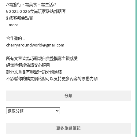
//寫旅行・寫美食・寫生活//
§ 2022-2026食尚玩家駐站部落客
§ 痞客邦金點賞
...more
合作邀約：
cherryaroundworld@gmail.com
所有文章皆為巧莉親自彙整撰寫主觀感受
絕無造假虛偽請安心服用
部分文章含有聯盟行銷分潤連結
不影響你的購買價格但可以支持更多內容的原動力🙌
分類
分
類
更多旅遊筆記