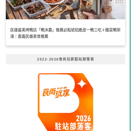
民雄最美烤鴨店「鴨沐農」推薦必點琥珀脆皮一鴨三吃＋酸菜鴨架
湯｜嘉義民雄美食推薦
2022-2026食尚玩家駐站部落客