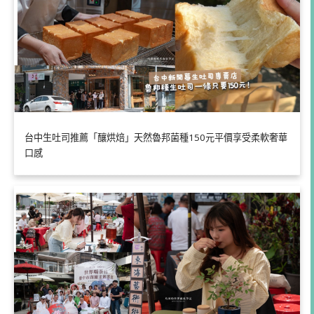
台中生吐司推薦「釀烘焙」天然魯邦菌種150元平價享受柔軟奢華
口感