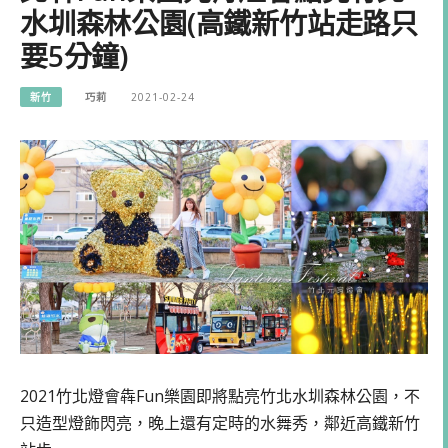
水圳森林公園(高鐵新竹站走路只
要5分鐘)
新竹
巧莉
2021-02-24
2021竹北燈會犇Fun樂園即將點亮竹北水圳森林公園，不
只造型燈飾閃亮，晚上還有定時的水舞秀，鄰近高鐵新竹