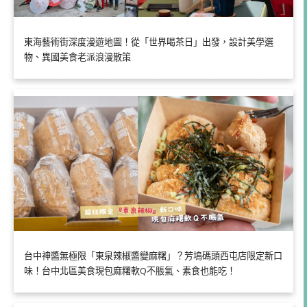
東海藝術街深度漫遊地圖！從「世界喝茶日」出發，設計美學選
物、異國美食老派浪漫散策
台中神醬無極限「東泉辣椒醬變麻糬」？芳塢碼頭西屯店限定新口
味！台中北區美食現包麻糬軟Q不脹氣、素食也能吃！