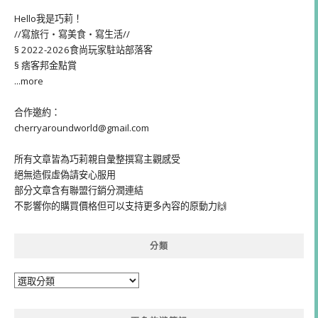
Hello我是巧莉！
//寫旅行・寫美食・寫生活//
§ 2022-2026食尚玩家駐站部落客
§ 痞客邦金點賞
...more
合作邀約：
cherryaroundworld@gmail.com
所有文章皆為巧莉親自彙整撰寫主觀感受
絕無造假虛偽請安心服用
部分文章含有聯盟行銷分潤連結
不影響你的購買價格但可以支持更多內容的原動力🙌
分類
分
類