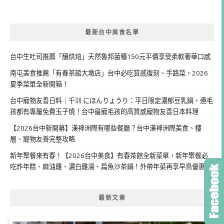
最新台中美食名單
台中生吐司推薦「釀烘焙」天然魯邦菌種150元平價享受柔軟奢華口感
南屯美食推薦「有春茶館大墩店」台中必吃質感復刻、手路菜，2026
夏季菜單全新開箱！
台中寵物友善日料｜千汌 にほんりょうり：平日限定濃郁豆乳鍋，連毛
孩都有專屬免費玉子燒！台中最寵毛孩的高質感寵物友善日本料理
【2026台中新開幕】漢神洲際有哪些餐廳？台中漢神洲際美食、樓
層、寵物友善完整攻略
新年聚餐來有春！【2026台中美食】有春茶館全新菜單，新年聚餐必
吃炸年糕、麻油雞、濃白雞湯、扁魚沙茶鍋！外帶年菜再享早鳥優惠
最新文章