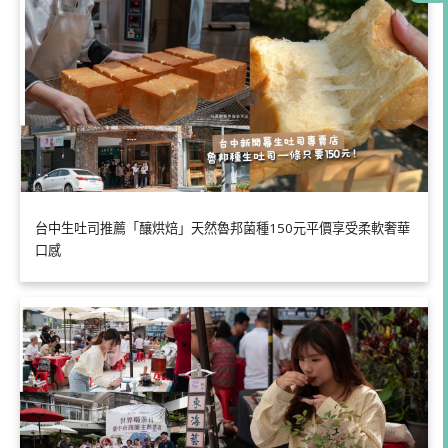
台中生吐司推薦「釀烘焙」天然魯邦菌種150元平價享受柔軟奢華
口感