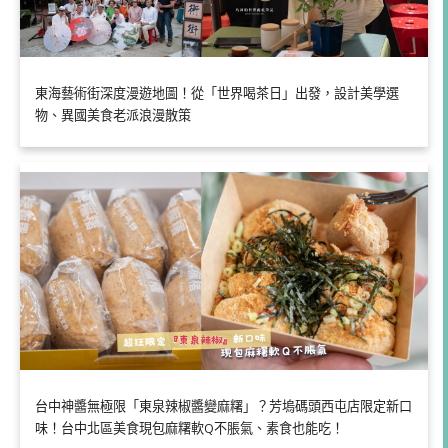
東海藝術街深度漫遊地圖！從「世界喝茶日」出發，設計美學選
物、異國美食老派浪漫散策
台中神醬無極限「東泉辣椒醬變麻糬」？芳塢碼頭西屯店限定新口
味！台中北區美食現包麻糬軟Q不脹氣、素食也能吃！