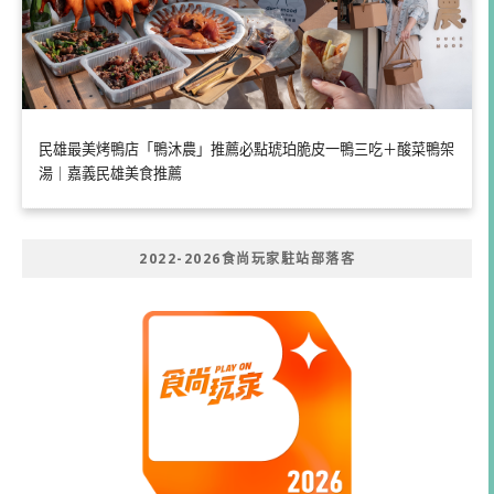
民雄最美烤鴨店「鴨沐農」推薦必點琥珀脆皮一鴨三吃＋酸菜鴨架
湯｜嘉義民雄美食推薦
2022-2026食尚玩家駐站部落客