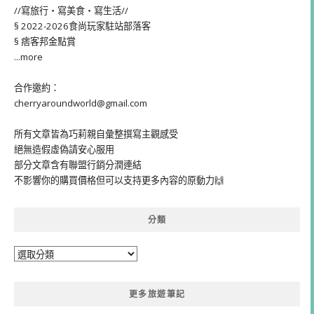
//寫旅行・寫美食・寫生活//
§ 2022-2026食尚玩家駐站部落客
§ 痞客邦金點賞
...more
合作邀約：
cherryaroundworld@gmail.com
所有文章皆為巧莉親自彙整撰寫主觀感受
絕無造假虛偽請安心服用
部分文章含有聯盟行銷分潤連結
不影響你的購買價格但可以支持更多內容的原動力🙌
分類
分
類
更多旅遊筆記