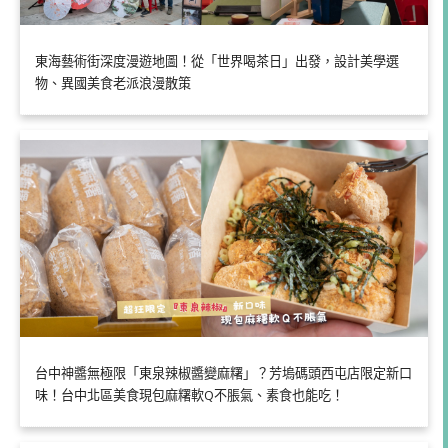
東海藝術街深度漫遊地圖！從「世界喝茶日」出發，設計美學選
物、異國美食老派浪漫散策
台中神醬無極限「東泉辣椒醬變麻糬」？芳塢碼頭西屯店限定新口
味！台中北區美食現包麻糬軟Q不脹氣、素食也能吃！