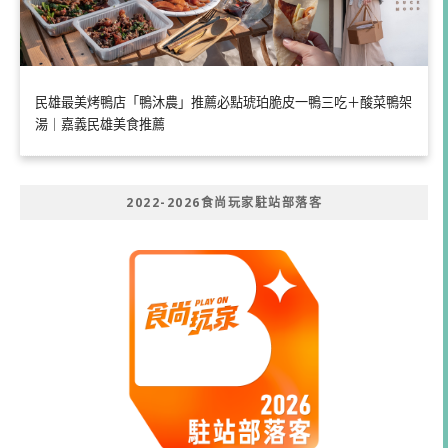
民雄最美烤鴨店「鴨沐農」推薦必點琥珀脆皮一鴨三吃＋酸菜鴨架
湯｜嘉義民雄美食推薦
2022-2026食尚玩家駐站部落客