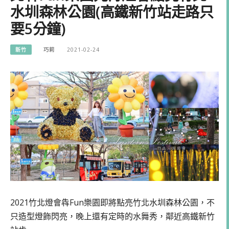
水圳森林公園(高鐵新竹站走路只
要5分鐘)
新竹
巧莉
2021-02-24
2021竹北燈會犇Fun樂園即將點亮竹北水圳森林公園，不
只造型燈飾閃亮，晚上還有定時的水舞秀，鄰近高鐵新竹