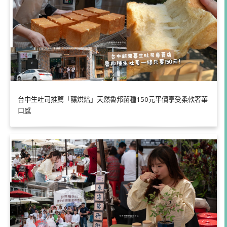
台中生吐司推薦「釀烘焙」天然魯邦菌種150元平價享受柔軟奢華
口感