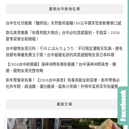
最新台中美食名單
台中生吐司推薦「釀烘焙」天然魯邦菌種150元平價享受柔軟奢華口感
南屯美食推薦「有春茶館大墩店」台中必吃質感復刻、手路菜，2026
夏季菜單全新開箱！
台中寵物友善日料｜千汌 にほんりょうり：平日限定濃郁豆乳鍋，連毛
孩都有專屬免費玉子燒！台中最寵毛孩的高質感寵物友善日本料理
【2026台中新開幕】漢神洲際有哪些餐廳？台中漢神洲際美食、樓
層、寵物友善完整攻略
新年聚餐來有春！【2026台中美食】有春茶館全新菜單，新年聚餐必
吃炸年糕、麻油雞、濃白雞湯、扁魚沙茶鍋！外帶年菜再享早鳥優惠
最新文章