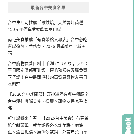
最新台中美食名單
台中生吐司推薦「釀烘焙」天然魯邦菌種
150元平價享受柔軟奢華口感
南屯美食推薦「有春茶館大墩店」台中必吃
質感復刻、手路菜，2026 夏季菜單全新開
箱！
台中寵物友善日料｜千汌 にほんりょうり：
平日限定濃郁豆乳鍋，連毛孩都有專屬免費
玉子燒！台中最寵毛孩的高質感寵物友善日
本料理
【2026台中新開幕】漢神洲際有哪些餐廳？
台中漢神洲際美食、樓層、寵物友善完整攻
略
新年聚餐來有春！【2026台中美食】有春茶
館全新菜單，新年聚餐必吃炸年糕、麻油
雞、濃白雞湯、扁魚沙茶鍋！外帶年菜再享