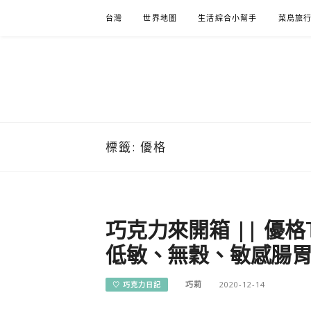
Skip
台灣
世界地圖
生活綜合小幫手
菜鳥旅
to
content
標籤:
優格
巧克力來開箱 || 優格
低敏、無穀、敏感腸
巧莉
2020-12-14
♡ 巧克力日記