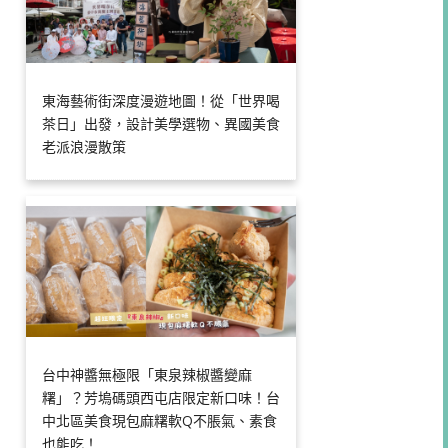
東海藝術街深度漫遊地圖！從「世界喝
茶日」出發，設計美學選物、異國美食
老派浪漫散策
台中神醬無極限「東泉辣椒醬變麻
糬」？芳塢碼頭西屯店限定新口味！台
中北區美食現包麻糬軟Q不脹氣、素食
也能吃！