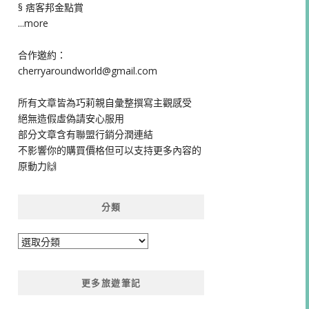
§ 痞客邦金點賞
...more
合作邀約：
cherryaroundworld@gmail.com
所有文章皆為巧莉親自彙整撰寫主觀感受
絕無造假虛偽請安心服用
部分文章含有聯盟行銷分潤連結
不影響你的購買價格但可以支持更多內容的
原動力🙌
分類
分
類
更多旅遊筆記