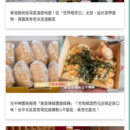
東海藝術街深度漫遊地圖！從「世界喝茶日」出發，設計美學選
物、異國美食老派浪漫散策
台中神醬無極限「東泉辣椒醬變麻糬」？芳塢碼頭西屯店限定新口
味！台中北區美食現包麻糬軟Q不脹氣、素食也能吃！