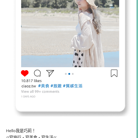
Hello我是巧莉！
//寫旅行・寫美食・寫生活//