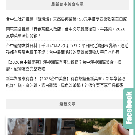
最新台中美食名單
台中生吐司推薦「釀烘焙」天然魯邦菌種150元平價享受柔軟奢華口感
南屯美食推薦「有春茶館大墩店」台中必吃質感復刻、手路菜，2026
夏季菜單全新開箱！
台中寵物友善日料｜千汌 にほんりょうり：平日限定濃郁豆乳鍋，連毛
孩都有專屬免費玉子燒！台中最寵毛孩的高質感寵物友善日本料理
【2026台中新開幕】漢神洲際有哪些餐廳？台中漢神洲際美食、樓
層、寵物友善完整攻略
新年聚餐來有春！【2026台中美食】有春茶館全新菜單，新年聚餐必
吃炸年糕、麻油雞、濃白雞湯、扁魚沙茶鍋！外帶年菜再享早鳥優惠
最新文章