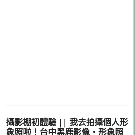
攝影棚初體驗 || 我去拍攝個人形
象照啦！台中黑鹿影像・形象照