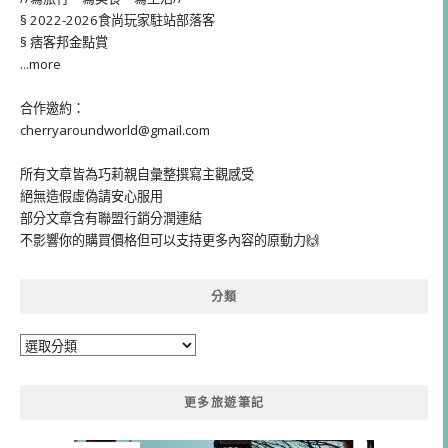
§ 2022-2026食尚玩家駐站部落客
§ 痞客邦金點賞
...more
合作邀約：
cherryaroundworld@gmail.com
所有文章皆為巧莉親自彙整撰寫主觀感受
絕無造假虛偽請安心服用
部分文章含有聯盟行銷分潤連結
不影響你的購買價格但可以支持更多內容的原動力🙌
分類
分
類
更多旅遊筆記