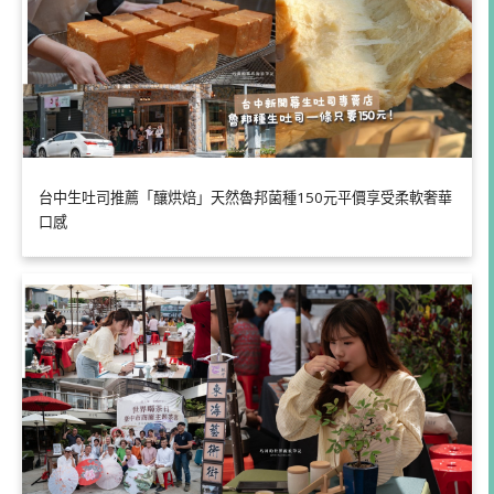
台中生吐司推薦「釀烘焙」天然魯邦菌種150元平價享受柔軟奢華
口感