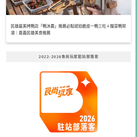
民雄最美烤鴨店「鴨沐農」推薦必點琥珀脆皮一鴨三吃＋酸菜鴨架
湯｜嘉義民雄美食推薦
2022-2026食尚玩家駐站部落客