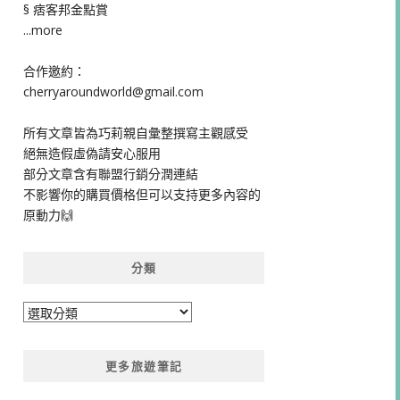
§ 痞客邦金點賞
...more
合作邀約：
cherryaroundworld@gmail.com
所有文章皆為巧莉親自彙整撰寫主觀感受
絕無造假虛偽請安心服用
部分文章含有聯盟行銷分潤連結
不影響你的購買價格但可以支持更多內容的
原動力🙌
分類
分
類
更多旅遊筆記