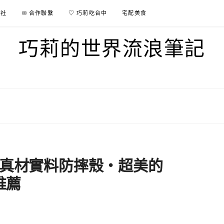
行社
✉ 合作聯繫
♡ 巧莉吃台中
宅配美食
巧莉的世界流浪筆記
 || 真材實料防摔殼・超美的
推薦