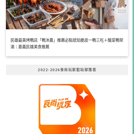
民雄最美烤鴨店「鴨沐農」推薦必點琥珀脆皮一鴨三吃＋酸菜鴨架
湯｜嘉義民雄美食推薦
2022-2026食尚玩家駐站部落客