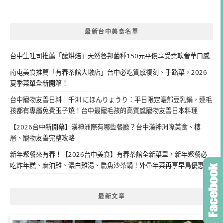
最新台中美食名單
台中生吐司推薦「釀烘焙」天然魯邦菌種150元平價享受柔軟奢華口感
南屯美食推薦「有春茶館大墩店」台中必吃質感復刻、手路菜，2026
夏季菜單全新開箱！
台中寵物友善日料｜千汌 にほんりょうり：平日限定濃郁豆乳鍋，連毛
孩都有專屬免費玉子燒！台中最寵毛孩的高質感寵物友善日本料理
【2026台中新開幕】漢神洲際有哪些餐廳？台中漢神洲際美食、樓
層、寵物友善完整攻略
新年聚餐來有春！【2026台中美食】有春茶館全新菜單，新年聚餐必
吃炸年糕、麻油雞、濃白雞湯、扁魚沙茶鍋！外帶年菜再享早鳥優惠
最新文章