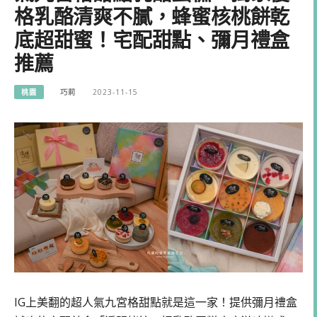
格乳酪清爽不膩，蜂蜜核桃餅乾
底超甜蜜！宅配甜點、彌月禮盒
推薦
桃園
巧莉
2023-11-15
IG上美翻的超人氣九宮格甜點就是這一家！提供彌月禮盒