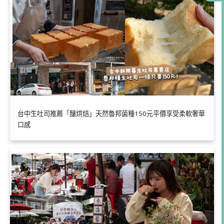
台中生吐司推薦「釀烘焙」天然魯邦菌種150元平價享受柔軟奢華
口感