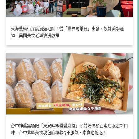
東海藝術街深度漫遊地圖！從「世界喝茶日」出發，設計美學選
物、異國美食老派浪漫散策
台中神醬無極限「東泉辣椒醬變麻糬」？芳塢碼頭西屯店限定新口
味！台中北區美食現包麻糬軟Q不脹氣、素食也能吃！