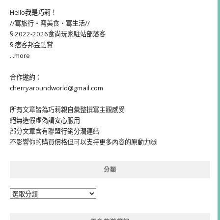
Hello我是巧莉！
//寫旅行・寫美食・寫生活//
§ 2022-2026食尚玩家駐站部落客
§ 痞客邦金點賞
...more
合作邀約：
cherryaroundworld@gmail.com
所有文章皆為巧莉親自彙整撰寫主觀感受
絕無造假虛偽請安心服用
部分文章含有聯盟行銷分潤連結
不影響你的購買價格但可以支持更多內容的原動力🙌
分類
分
類