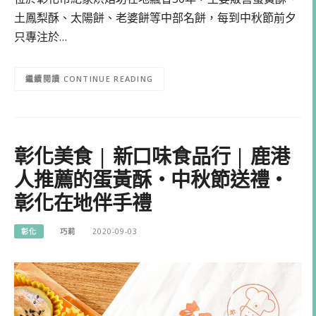
土鳳梨酥、太陽餅、老婆餅等中部名餅，每到中秋節前夕
只專注於…
CONTINUE READING
彰化美食 | 新口味食品行 | 鹿港
人推薦的蛋黃酥・中秋節送禮・
彰化在地伴手禮
彰化
巧莉
2020-09-03