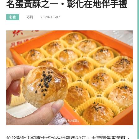
名蛋黃酥之一・彰化在地伴手禮
彰化
巧莉
2020-10-07
位於彰化市紀家烘焙坊在地飄香30年，主要販售蛋黃酥、