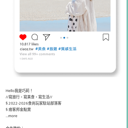
Hello我是巧莉！
//寫旅行・寫美食・寫生活//
§ 2022-2026食尚玩家駐站部落客
§ 痞客邦金點賞
...more