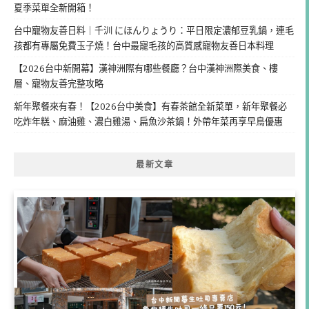
夏季菜單全新開箱！
台中寵物友善日料｜千汌 にほんりょうり：平日限定濃郁豆乳鍋，連毛
孩都有專屬免費玉子燒！台中最寵毛孩的高質感寵物友善日本料理
【2026台中新開幕】漢神洲際有哪些餐廳？台中漢神洲際美食、樓
層、寵物友善完整攻略
新年聚餐來有春！【2026台中美食】有春茶館全新菜單，新年聚餐必
吃炸年糕、麻油雞、濃白雞湯、扁魚沙茶鍋！外帶年菜再享早鳥優惠
最新文章