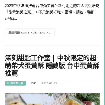
2023中秋送禮推薦台中勤美審計新村附近的超人氣烘焙坊
「旅禾泡芙之家」，不只泡芙好吃，蛋糕、麵包、糕餅
&#82…
CONTINUE READING
深刻甜點工作室 | 中秋限定的超
萌柴犬蛋黃酥 隱藏版 台中蛋黃酥
推薦
♡ 巧莉吃台中
巧莉
2021-08-23