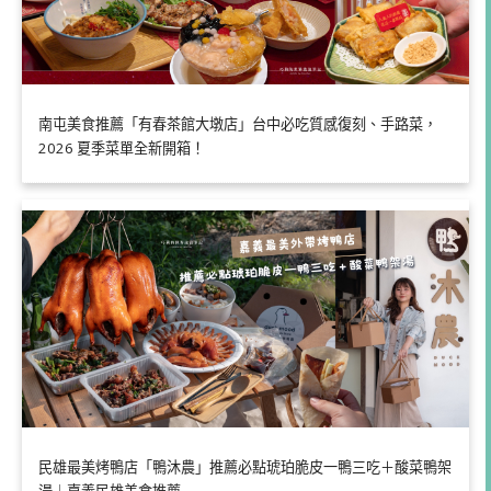
南屯美食推薦「有春茶館大墩店」台中必吃質感復刻、手路菜，
2026 夏季菜單全新開箱！
民雄最美烤鴨店「鴨沐農」推薦必點琥珀脆皮一鴨三吃＋酸菜鴨架