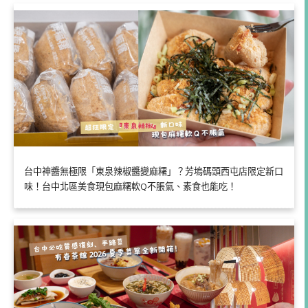
台中神醬無極限「東泉辣椒醬變麻糬」？芳塢碼頭西屯店限定新口
味！台中北區美食現包麻糬軟Q不脹氣、素食也能吃！