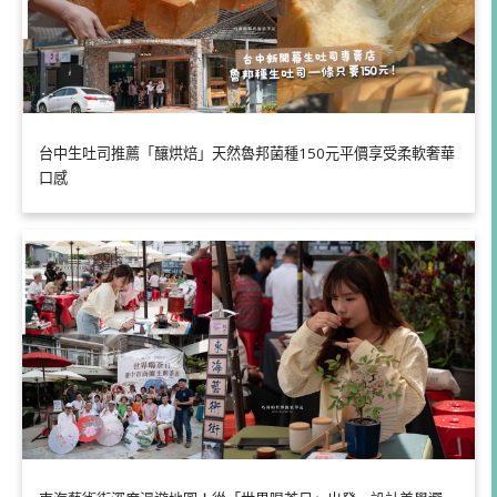
台中生吐司推薦「釀烘焙」天然魯邦菌種150元平價享受柔軟奢華
口感