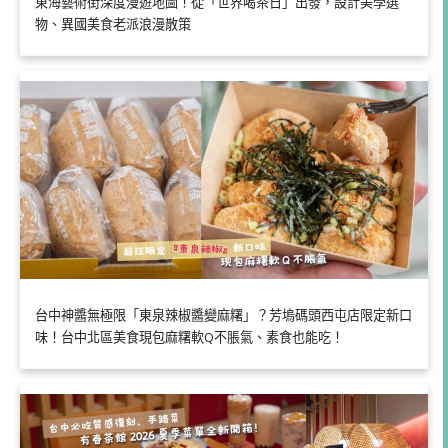
東海藝術街深度漫遊地圖！從「世界喝茶日」出發，設計美學選
物、異國美食老派浪漫散策
台中神醬無極限「東泉辣椒醬變麻糬」？芳塢碼頭西屯店限定新口
味！台中北區美食現包麻糬軟Q不脹氣、素食也能吃！