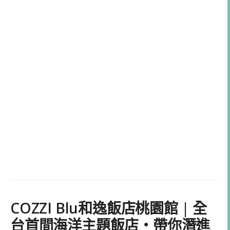
COZZI Blu和逸飯店桃園館 | 全
台首間海洋主題飯店・帶你潛進