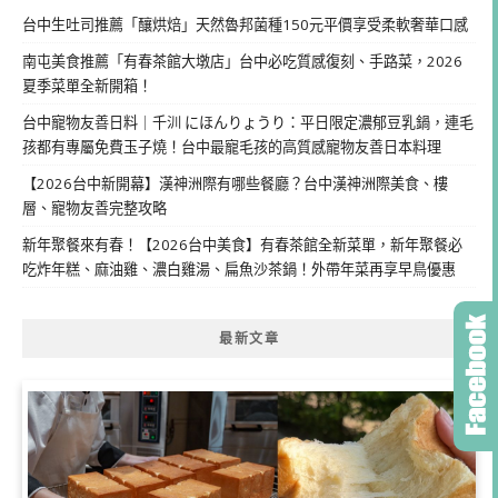
台中生吐司推薦「釀烘焙」天然魯邦菌種150元平價享受柔軟奢華口感
南屯美食推薦「有春茶館大墩店」台中必吃質感復刻、手路菜，2026
夏季菜單全新開箱！
台中寵物友善日料｜千汌 にほんりょうり：平日限定濃郁豆乳鍋，連毛
孩都有專屬免費玉子燒！台中最寵毛孩的高質感寵物友善日本料理
【2026台中新開幕】漢神洲際有哪些餐廳？台中漢神洲際美食、樓
層、寵物友善完整攻略
新年聚餐來有春！【2026台中美食】有春茶館全新菜單，新年聚餐必
吃炸年糕、麻油雞、濃白雞湯、扁魚沙茶鍋！外帶年菜再享早鳥優惠
最新文章