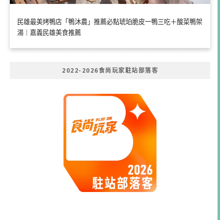
民雄最美烤鴨店「鴨沐農」推薦必點琥珀脆皮一鴨三吃＋酸菜鴨架
湯｜嘉義民雄美食推薦
2022-2026食尚玩家駐站部落客