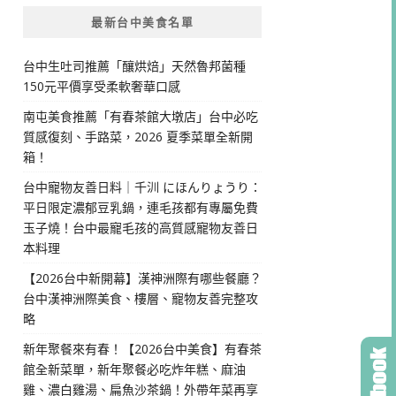
最新台中美食名單
台中生吐司推薦「釀烘焙」天然魯邦菌種
150元平價享受柔軟奢華口感
南屯美食推薦「有春茶館大墩店」台中必吃
質感復刻、手路菜，2026 夏季菜單全新開
箱！
台中寵物友善日料｜千汌 にほんりょうり：
平日限定濃郁豆乳鍋，連毛孩都有專屬免費
玉子燒！台中最寵毛孩的高質感寵物友善日
本料理
【2026台中新開幕】漢神洲際有哪些餐廳？
台中漢神洲際美食、樓層、寵物友善完整攻
略
新年聚餐來有春！【2026台中美食】有春茶
館全新菜單，新年聚餐必吃炸年糕、麻油
雞、濃白雞湯、扁魚沙茶鍋！外帶年菜再享