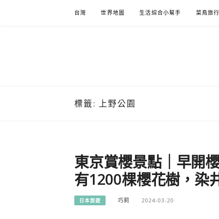
Skip
台灣
世界地圖
生活綜合小幫手
菜鳥旅
to
content
標籤:
上野公園
東京賞櫻景點｜早開櫻
有1200棵櫻花樹，
巧莉
2024-03-20
日本旅遊