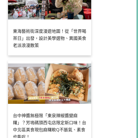
東海藝術街深度漫遊地圖！從「世界喝
茶日」出發，設計美學選物、異國美食
老派浪漫散策
台中神醬無極限「東泉辣椒醬變麻
糬」？芳塢碼頭西屯店限定新口味！台
中北區美食現包麻糬軟Q不脹氣、素食
也能吃！