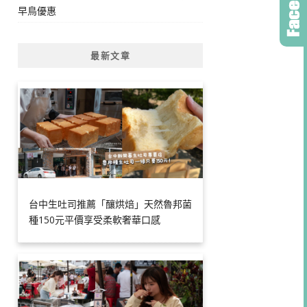
早鳥優惠
最新文章
台中生吐司推薦「釀烘焙」天然魯邦菌
種150元平價享受柔軟奢華口感