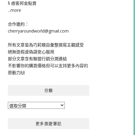
§ 痞客邦金點賞
...more
合作邀約：
cherryaroundworld@gmail.com
所有文章皆為巧莉親自彙整撰寫主觀感受
絕無造假虛偽請安心服用
部分文章含有聯盟行銷分潤連結
不影響你的購買價格但可以支持更多內容的
原動力🙌
分類
分
類
更多旅遊筆記