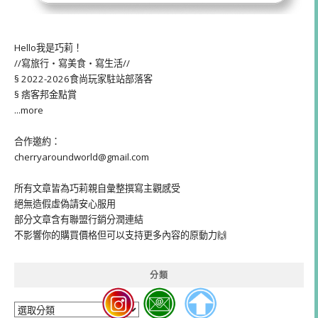
Hello我是巧莉！
//寫旅行・寫美食・寫生活//
§ 2022-2026食尚玩家駐站部落客
§ 痞客邦金點賞
...more
合作邀約：
cherryaroundworld@gmail.com
所有文章皆為巧莉親自彙整撰寫主觀感受
絕無造假虛偽請安心服用
部分文章含有聯盟行銷分潤連結
不影響你的購買價格但可以支持更多內容的原動力🙌
分類
分