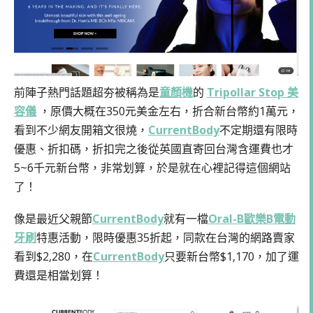
前陣子熱門話題超夯被稱為是
童顏機
的
Tripollar Stop 美
容儀
，原價大概在350元美金左右，折合新台幣約1萬元，
看到不少網友開箱文很燒，
CurrentBody
不定期還有限時
優惠、折扣碼，折扣完之後從英國直寄回台灣含運費也才
5~6千元新台幣，非常划算，於是就在心裡記得這個網站
了！
像是最近父親節
CurrentBody
就有一檔
Oral-B歐樂B電動
牙刷
特惠活動，限時優惠35折起，同款在台灣的網路賣家
看到$2,280，在
CurrentBody
只要新台幣$1,170，加了運
費還是相當划算！