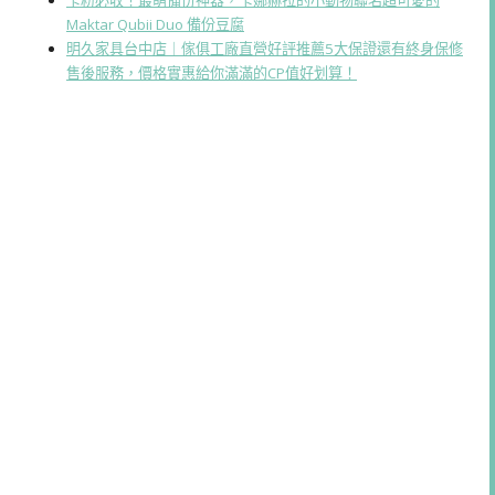
Maktar Qubii Duo 備份豆腐
明久家具台中店｜傢俱工廠直營好評推薦5大保證還有終身保修
售後服務，價格實惠給你滿滿的CP值好划算！