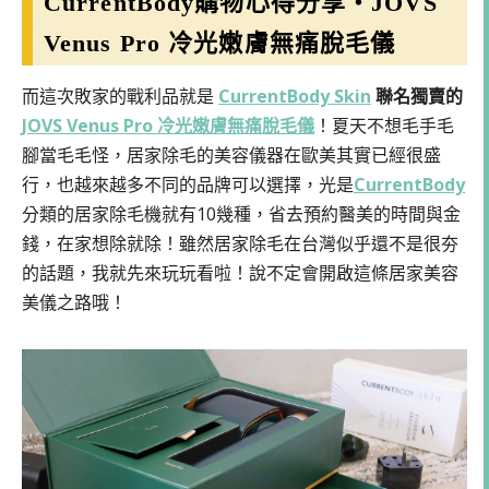
CurrentBody購物心得分享・JOVS
Venus Pro 冷光嫩膚無痛脫毛儀
而這次敗家的戰利品就是
CurrentBody Skin
聯名獨賣的
JOVS Venus Pro 冷光嫩膚無痛脫毛儀
！夏天不想毛手毛
腳當毛毛怪，居家除毛的美容儀器在歐美其實已經很盛
行，也越來越多不同的品牌可以選擇，光是
CurrentBody
分類的居家除毛機就有10幾種，省去預約醫美的時間與金
錢，在家想除就除！雖然居家除毛在台灣似乎還不是很夯
的話題，我就先來玩玩看啦！說不定會開啟這條居家美容
美儀之路哦！