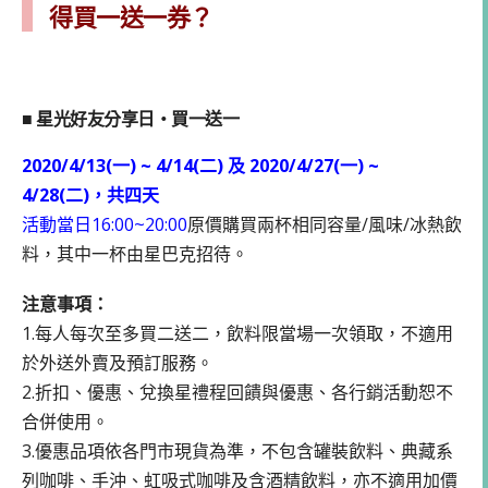
得買一送一券？
■ 星光好友分享日・買一送一
2020/4/13(一) ~ 4/14(二) 及 2020/4/27(一) ~
4/28(二)，共四天
活動當日16:00~20:00
原價購買兩杯相同容量/風味/冰熱飲
料，其中一杯由星巴克招待。
注意事項：
1.每人每次至多買二送二，飲料限當場一次領取，不適用
於外送外賣及預訂服務。
2.折扣、優惠、兌換星禮程回饋與優惠、各行銷活動恕不
合併使用。
3.優惠品項依各門市現貨為準，不包含罐裝飲料、典藏系
列咖啡、手沖、虹吸式咖啡及含酒精飲料，亦不適用加價