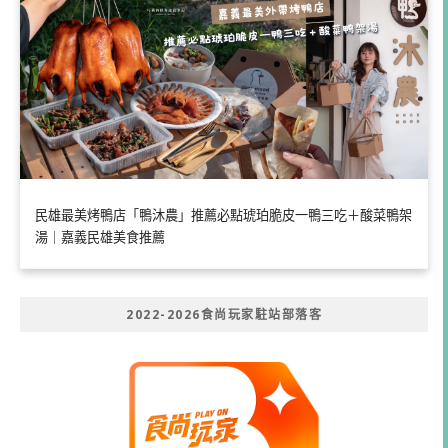
民雄最美烤鴨店「鴨沐農」推薦必點琥珀脆皮一鴨三吃＋酸菜鴨架
湯｜嘉義民雄美食推薦
2022-2026食尚玩家駐站部落客