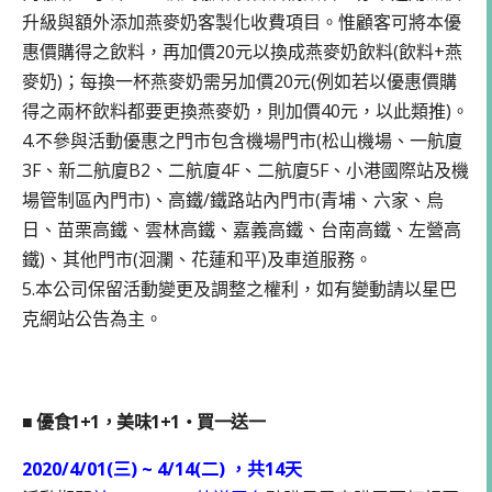
升級與額外添加燕麥奶客製化收費項目。惟顧客可將本優
惠價購得之飲料，再加價20元以換成燕麥奶飲料(飲料+燕
麥奶)；每換一杯燕麥奶需另加價20元(例如若以優惠價購
得之兩杯飲料都要更換燕麥奶，則加價40元，以此類推)。
4.不參與活動優惠之門市包含機場門市(松山機場、一航廈
3F、新二航廈B2、二航廈4F、二航廈5F、小港國際站及機
場管制區內門市)、高鐵/鐵路站內門市(青埔、六家、烏
日、苗栗高鐵、雲林高鐵、嘉義高鐵、台南高鐵、左營高
鐵)、其他門市(洄瀾、花蓮和平)及車道服務。
5.本公司保留活動變更及調整之權利，如有變動請以星巴
克網站公告為主。
■ 優食1+1，美味1+1・買一送一
2020/4/01(三) ~ 4/14(二) ，共14天