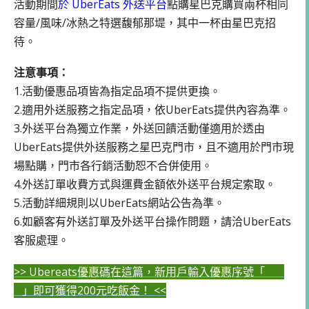
活動期間
於 UberEats 外送平台
點購星巴克購買兩杯相同
容量/風味/冰熱之特選馥郁那堤，其中一杯由星巴克招
待。
注意事項：
1.活動優惠品項皆為指定品項不提供更換。
2.適用外送服務之指定品項，依UberEats提供內容為準。
3.外送平台為獨立作業，外送回饋活動僅適用於透由
UberEats提供外送服務之星巴克門市，且不適用於門市現
場點購，門市各行銷活動恕不合併使用。
4.外送訂單收費方式與運費金額依外送平台規定索取。
5.活動詳細規則以UberEats網站公告為準。
6.如顧客有外送訂單及外送平台操作問題，請洽UberEats
客服處理。
>> Ubereats優惠碼在這篇，新用戶輸入優惠序號「
」即可獲得200元吃飯金！ <<