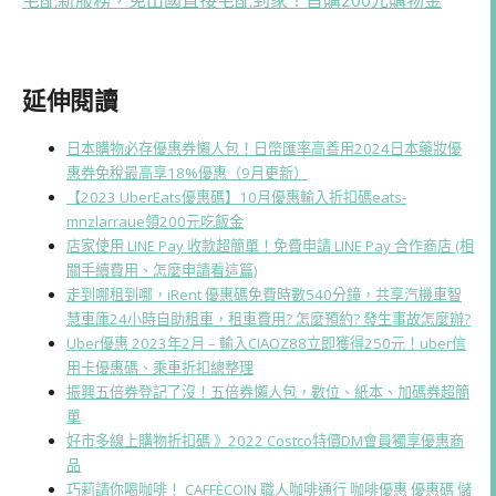
延伸閱讀
日本購物必存優惠券懶人包！日幣匯率高善用2024日本藥妝優
惠券免稅最高享18%優惠（9月更新）
【2023 UberEats優惠碼】10月優惠輸入折扣碼eats-
mnzlarraue領200元吃飯金
店家使用 LINE Pay 收款超簡單！免費申請 LINE Pay 合作商店 (相
關手續費用、怎麼申請看這篇)
走到哪租到哪，iRent 優惠碼免費時數540分鐘，共享汽機車智
慧車庫24小時自助租車，租車費用? 怎麼預約? 發生事故怎麼辦?
Uber優惠 2023年2月 – 輸入CIAOZ88立即獲得250元！uber信
用卡優惠碼、乘車折扣總整理
振興五倍券登記了沒！五倍券懶人包，數位、紙本、加碼券超簡
單
好市多線上購物折扣碼 》2022 Costco特價DM會員獨享優惠商
品
巧莉請你喝咖啡！ CAFFÈCOIN 職人咖啡通行 咖啡優惠 優惠碼 儲