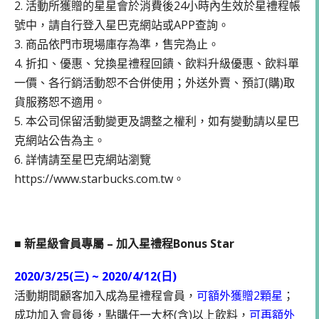
2. 活動所獲贈的星星會於消費後24小時內生效於星禮程帳
號中，請自行登入星巴克網站或APP查詢。
3. 商品依門市現場庫存為準，售完為止。
4. 折扣、優惠、兌換星禮程回饋、飲料升級優惠、飲料單
一價、各行銷活動恕不合併使用；外送外賣、預訂(購)取
貨服務恕不適用。
5. 本公司保留活動變更及調整之權利，如有變動請以星巴
克網站公告為主。
6. 詳情請至星巴克網站瀏覽
https://www.starbucks.com.tw。
■ 新星級會員專屬 – 加入星禮程Bonus Star
2020/3/25(三) ~ 2020/4/12(日)
活動期間顧客加入成為星禮程會員，
可額外獲贈2顆星
；
成功加入會員後，點購任一大杯(含)以上飲料，
可再額外