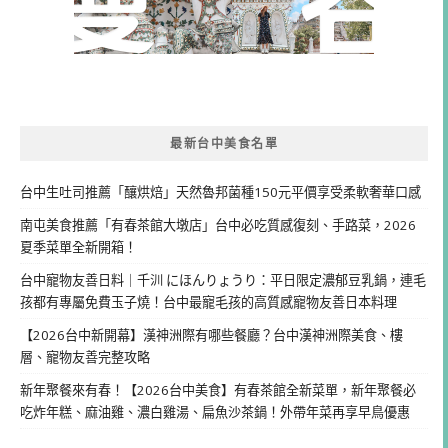
最新台中美食名單
台中生吐司推薦「釀烘焙」天然魯邦菌種150元平價享受柔軟奢華口感
南屯美食推薦「有春茶館大墩店」台中必吃質感復刻、手路菜，2026
夏季菜單全新開箱！
台中寵物友善日料｜千汌 にほんりょうり：平日限定濃郁豆乳鍋，連毛
孩都有專屬免費玉子燒！台中最寵毛孩的高質感寵物友善日本料理
【2026台中新開幕】漢神洲際有哪些餐廳？台中漢神洲際美食、樓
層、寵物友善完整攻略
新年聚餐來有春！【2026台中美食】有春茶館全新菜單，新年聚餐必
吃炸年糕、麻油雞、濃白雞湯、扁魚沙茶鍋！外帶年菜再享早鳥優惠