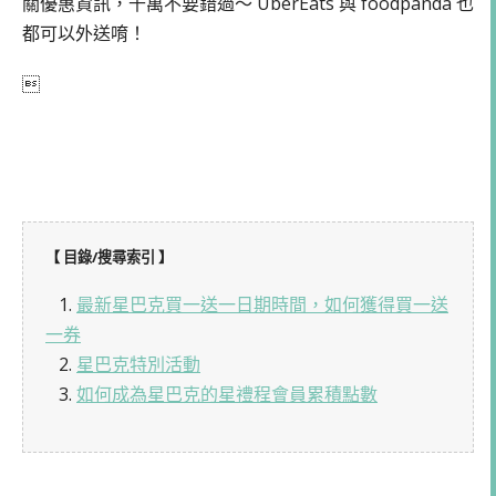
關優惠資訊，千萬不要錯過～ UberEats 與 foodpanda 也
都可以外送唷！

【 目錄/搜尋索引 】
1.
最新星巴克買一送一日期時間，如何獲得買一送
一券
2.
星巴克特別活動
3.
如何成為星巴克的星禮程會員累積點數