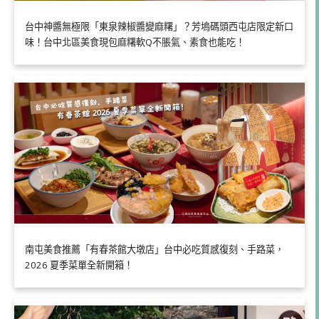
台中神醬無極限「東泉辣椒醬變麻糬」？芳塢碼頭西屯店限定新口
味！台中北區美食現包麻糬軟Q不脹氣、素食也能吃！
南屯美食推薦「有春茶館大墩店」台中必吃質感復刻、手路菜，
2026 夏季菜單全新開箱！