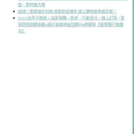
值、寄杯都方便
省錢 | 家樂福折扣碼 居家防疫補貨 線上購物優惠看這篇！
2022信用卡推薦 | 指定網購、外送、行動支付、線上訂房、影
音遊戲回饋達檻+帳戶滿額現金回饋6%輕鬆刷【滙豐銀行匯鑽
卡】