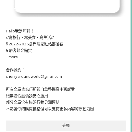
Hello我是巧莉！
//寫旅行・寫美食・寫生活//
§ 2022-2026食尚玩家駐站部落客
§ 痞客邦金點賞
...more
合作邀約：
cherryaroundworld@gmail.com
所有文章皆為巧莉親自彙整撰寫主觀感受
絕無造假虛偽請安心服用
部分文章含有聯盟行銷分潤連結
不影響你的購買價格但可以支持更多內容的原動力🙌
分類