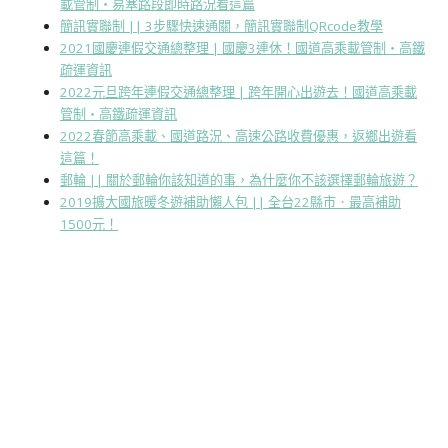
載管制・易塞路段即時路況看這篇
簡訊實聯制 || 3步驟快速通關，簡訊實聯制QRcode教學
2021國慶連假交通總整理 | 國慶3連休！國道高乘載管制・高鐵
疏運資訊
2022元旦跨年連假交通總整理 | 跨年開心出遊去！國道高乘載
管制・高鐵疏運資訊
2022春節高乘載、國道路況、高速公路收費優惠，返鄉出遊看
這篇！
郵輪 || 關於郵輪你該知道的事，為什麼你不該選擇郵輪旅遊？
2019擴大國旅暖冬遊補助懶人包 || 全台22縣市．最高補助
1500元！