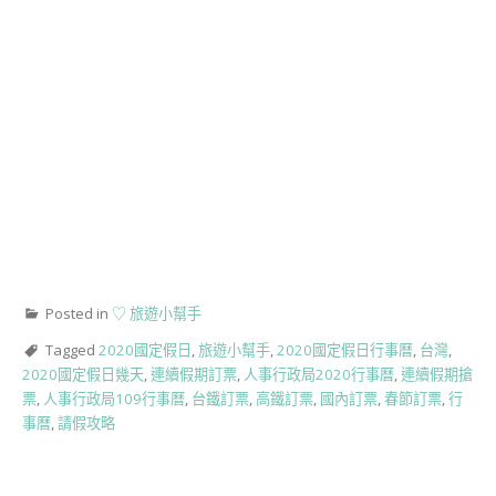
Posted in
♡ 旅遊小幫手
Tagged
2020國定假日
,
旅遊小幫手
,
2020國定假日行事曆
,
台灣
,
2020國定假日幾天
,
連續假期訂票
,
人事行政局2020行事曆
,
連續假期搶
票
,
人事行政局109行事曆
,
台鐵訂票
,
高鐵訂票
,
國內訂票
,
春節訂票
,
行
事曆
,
請假攻略