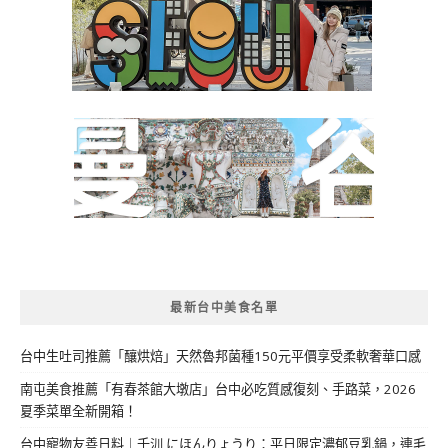
最新台中美食名單
台中生吐司推薦「釀烘焙」天然魯邦菌種150元平價享受柔軟奢華口感
南屯美食推薦「有春茶館大墩店」台中必吃質感復刻、手路菜，2026
夏季菜單全新開箱！
台中寵物友善日料｜千汌 にほんりょうり：平日限定濃郁豆乳鍋，連毛