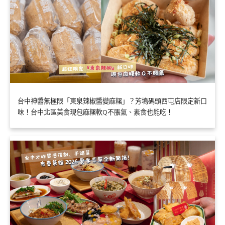
台中神醬無極限「東泉辣椒醬變麻糬」？芳塢碼頭西屯店限定新口
味！台中北區美食現包麻糬軟Q不脹氣、素食也能吃！