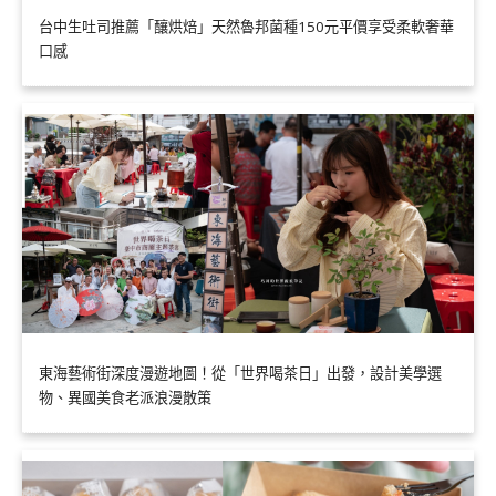
台中生吐司推薦「釀烘焙」天然魯邦菌種150元平價享受柔軟奢華
口感
東海藝術街深度漫遊地圖！從「世界喝茶日」出發，設計美學選
物、異國美食老派浪漫散策