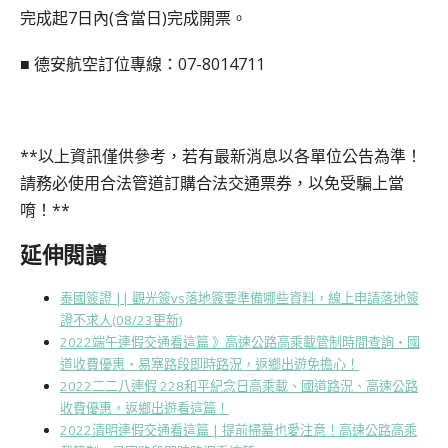
完成起7日內(含當日)完成開票。
■ 德安航空訂位專線：07-8014711
**以上資訊僅供參考，若有最新消息以各單位公告為準！
請務必使用合法管道訂購合法交通票券，以免受騙上當
唷！**
延伸閱讀
泰國簽證 || 觀光簽vs落地簽要準備哪些資料，線上申請落地簽
證不求人(08/23更新)
2022端午連假交通看這篇 》高速公路高乘載管制時間查詢・國
道收費優惠・易塞路段即時路況，返鄉出遊免擔心！
2022二二八連假 228和平紀念日高乘載、國道路況、高速公路
收費優惠，返鄉出遊看這篇！
2022清明連假交通看這篇 | 提前掃墓也愛注意！高速公路高乘