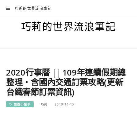
Skip
巧莉的世界流浪筆記
to
content
巧莉的世界流浪筆記
2020行事曆 || 109年連續假期總
整理・含國內交通訂票攻略(更新
台鐵春節訂票資訊)
♡ 旅遊小幫手
巧莉
2019-11-15