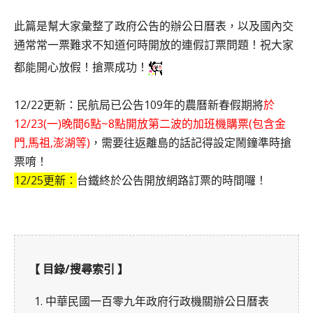
此篇是幫大家彙整了政府公告的辦公日曆表，以及國內交
通常常一票難求不知道何時開放的連假訂票問題！祝大家
都能開心放假！搶票成功！
12/22更新：民航局已公告109年的農曆新春假期將
於
12/23(一)晚間6點~8點開放第二波的加班機購票(包含金
門,馬祖,澎湖等)
，需要往返離島的話記得設定鬧鐘準時搶
票唷！
12/25更新：
台鐵終於公告開放網路訂票的時間囉！
【 目錄/搜尋索引 】
1. 中華民國一百零九年政府行政機關辦公日曆表