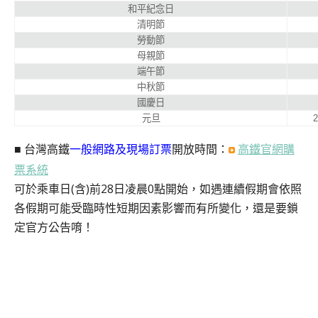
和平紀念日
清明節
勞動節
母親節
端午節
中秋節
國慶日
元旦
2
■ 台灣高鐵
一般網路及現場訂票
開放時間：
高鐵官網購
票系統
可於乘車日(含)前28日凌晨0點開始，如遇連續假期會依照
各假期可能受臨時性短期因素影響而有所變化，還是要鎖
定官方公告唷！