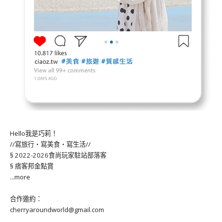
Hello我是巧莉！
//寫旅行・寫美食・寫生活//
§ 2022-2026食尚玩家駐站部落客
§ 痞客邦金點賞
...more
合作邀約：
cherryaroundworld@gmail.com