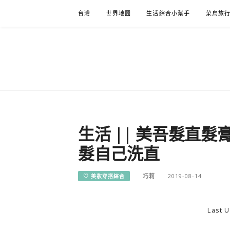
Skip
台灣
世界地圖
生活綜合小幫手
菜鳥旅
to
content
生活 || 美吾髮直髮
髮自己洗直
巧莉
2019-08-14
♡ 美妝穿搭綜合
Last U