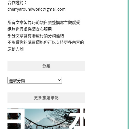
合作邀約：
cherryaroundworld@gmail.com
所有文章皆為巧莉親自彙整撰寫主觀感受
絕無造假虛偽請安心服用
部分文章含有聯盟行銷分潤連結
不影響你的購買價格但可以支持更多內容的
原動力🙌
分類
分
類
更多旅遊筆記