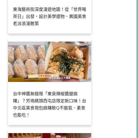
東海藝術街深度漫遊地圖！從「世界喝
茶日」出發，設計美學選物、異國美食
老派浪漫散策
台中神醬無極限「東泉辣椒醬變麻
糬」？芳塢碼頭西屯店限定新口味！台
中北區美食現包麻糬軟Q不脹氣、素食
也能吃！