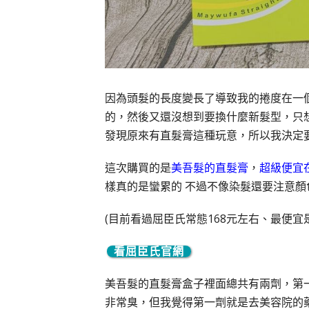
因為頭髮的長度變長了導致我的捲度在一
的，然後又還沒想到要換什麼新髮型，只想先
發現原來有直髮膏這種玩意，所以我決定要
這次購買的是
美吾髮的直髮膏
，
超級便宜
樣真的是蠻累的 不過不像染髮還要注意
(目前看過屈臣氏常態168元左右、最便宜是
看屈臣氏官網
美吾髮的直髮膏盒子裡面總共有兩劑，第
非常臭，但我覺得第一劑就是去美容院的