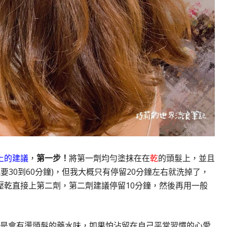
上的建議
，
第一步！
將第一劑均勻塗抹在在
乾
的頭髮上，並且
能要30到60分鐘)，但我大概只有停留20分鐘左右就洗掉了，
壓乾直接上第二劑，第二劑建議停留10分鐘，然後再用一般
是會有燙頭髮的藥水味，如果怕沾留在自己平常習慣的心愛