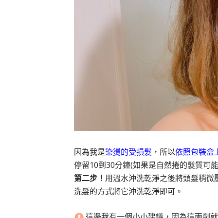
因為我是
染燙的受損髮
，所以
依照包裝盒
停留10到30分鐘(如果是自然捲的髮質可
第二步！
用溫水沖洗乾淨之後將頭髮稍微
洗髮的方式將它沖洗乾淨即可。
這邊我有一個小小建議，因為這兩劑就