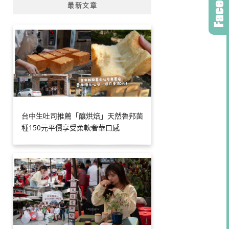
最新文章
台中生吐司推薦「釀烘焙」天然魯邦菌
種150元平價享受柔軟奢華口感