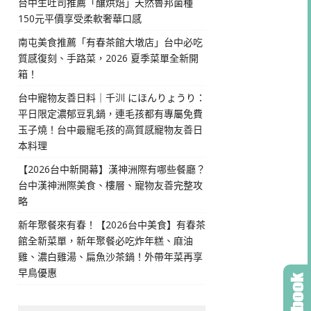
台中生吐司推薦「釀烘焙」天然魯邦菌種
150元平價享受柔軟奢華口感
南屯美食推薦「有春茶館大墩店」台中必吃
質感復刻、手路菜，2026 夏季菜單全新開
箱！
台中寵物友善日料｜千汌 にほんりょうり：
平日限定濃郁豆乳鍋，連毛孩都有專屬免費
玉子燒！台中最寵毛孩的高質感寵物友善日
本料理
【2026台中新開幕】漢神洲際有哪些餐廳？
台中漢神洲際美食、樓層、寵物友善完整攻
略
新年聚餐來有春！【2026台中美食】有春茶
館全新菜單，新年聚餐必吃炸年糕、麻油
雞、濃白雞湯、扁魚沙茶鍋！外帶年菜再享
早鳥優惠