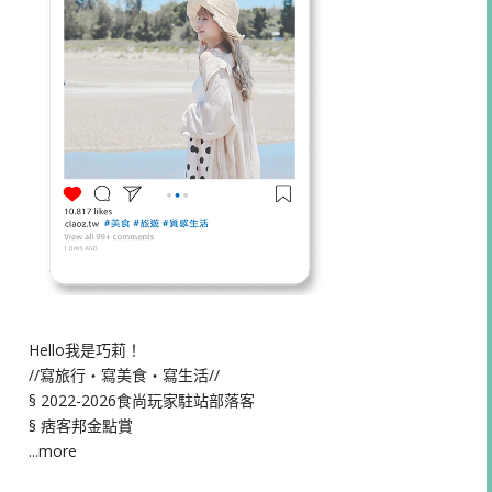
Hello我是巧莉！
//寫旅行・寫美食・寫生活//
§ 2022-2026食尚玩家駐站部落客
§ 痞客邦金點賞
...more