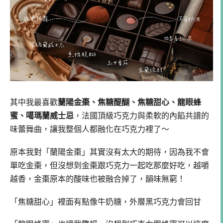
其中我最喜歡
蘭陽金棗、焦糖醍醐、焦糖甜心、龍眼蜂
蜜、噶瑪蘭威士忌
，法國頂級巧克力與柔軟的內餡共譜的
味蕾舞曲，讓我整個人都融化在巧克力裡了～
原本我對「蘭陽金棗」其實沒有太大的期待，因為我不會
單吃金棗，但沒想到金棗跟巧克力一起吃那麼好吃，越嚼
越香，金棗原本的酸味也被融合掉了，韻味無窮！
「焦糖甜心」裡面有點像牛奶糖，外層黑巧克力會回甘