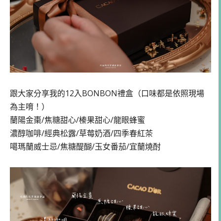
跟大家分享我的12入BONBON禮盒（口味都是依照現場
為主唷！）
蘭陽金棗/焦糖甜心/榛果甜心/龍眼蜂蜜
濃醇咖啡/經典松露/草莓奶酒/四季春紅茶
噶瑪蘭威士忌/焦糖醍醐/玉女番茄/宜蘭燒酎