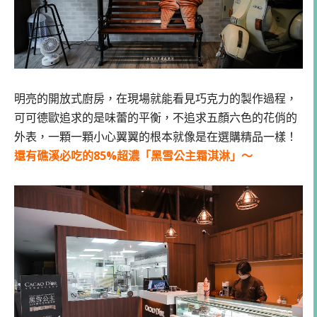
明亮的開放式廚房，在現場就能看見巧克力的製作過程，
可可德歐追求的是味蕾的平衡，不追求五顏六色的花俏的
外表，一顆一顆小心翼翼的根本就像是在選購精品一樣！
還有礁溪必吃的85%超濃「黑雪公主霜淇淋」～