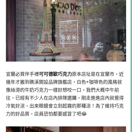
宜蘭必買伴手禮
可可德歐巧克力
原本店址是在宜蘭市，近
幾年才搬到礁溪開設品牌旗艦店，白色+咖啡色的風格就
像絲滑的牛奶巧克力一樣好想咬一口，我們大概中午前
往，已經有不少人在店內排隊選購，剛走進進店內就覺得
冷氣好涼，出來眼鏡會立刻起霧的那種涼！為了維持巧克
力的好品質，店員恐怕都要感冒了吧😂