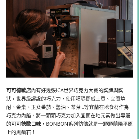
可可德歐店
內有好幾張ICA世界巧克力大賽的獎牌與獎
狀，世界級認證的巧克力，使用噶瑪蘭威士忌、宜蘭燒
酎、金棗、玉女番茄、醬油、茶葉…等宜蘭在地食材作為
巧克力內餡，將一顆顆巧克力加入宜蘭在地元素做出專屬
的
可可德歐口味
，BONBON系列彷彿就是一顆顆蘭陽平原
上的黑鑽石！