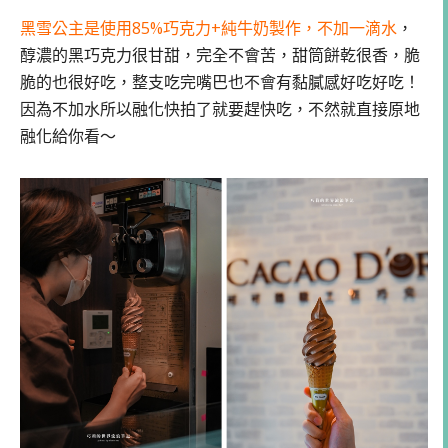
黑雪公主是使用85%巧克力+純牛奶製作，不加一滴水
，
醇濃的黑巧克力很甘甜，完全不會苦，甜筒餅乾很香，脆
脆的也很好吃，整支吃完嘴巴也不會有黏膩感好吃好吃！
因為不加水所以融化快拍了就要趕快吃，不然就直接原地
融化給你看～