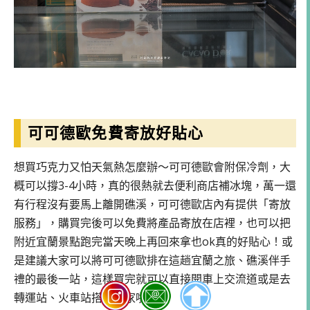
可可德歐免費寄放好貼心
想買巧克力又怕天氣熱怎麼辦～可可德歐會附保冷劑，大
概可以撐3-4小時，真的很熱就去便利商店補冰塊，萬一還
有行程沒有要馬上離開礁溪，可可德歐店內有提供「寄放
服務」，購買完後可以免費將產品寄放在店裡，也可以把
附近宜蘭景點跑完當天晚上再回來拿也ok真的好貼心！或
是建議大家可以將可可德歐排在這趟宜蘭之旅、礁溪伴手
禮的最後一站，這樣買完就可以直接開車上交流道或是去
轉運站、火車站搭車回家啦～