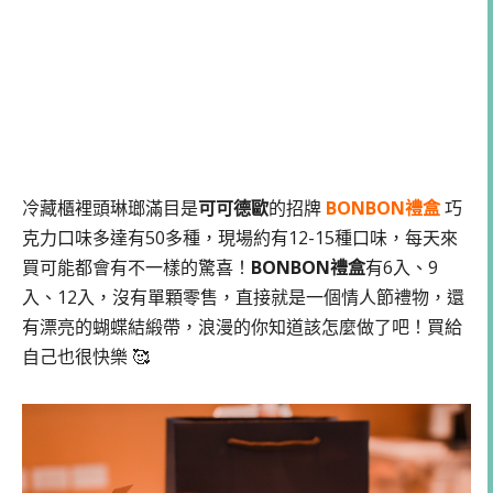
冷藏櫃裡頭琳瑯滿目是
可可德歐
的招牌
BONBON禮盒
巧
克力口味多達有50多種，現場約有12-15種口味，每天來
買可能都會有不一樣的驚喜！
BONBON禮盒
有6入、9
入、12入，沒有單顆零售，直接就是一個情人節禮物，還
有漂亮的蝴蝶結緞帶，浪漫的你知道該怎麼做了吧！買給
自己也很快樂 🥰