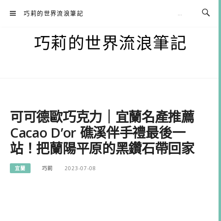
Skip
巧莉的世界流浪筆記
to
content
巧莉的世界流浪筆記
可可德歐巧克力｜宜蘭名產推薦
Cacao D’or 礁溪伴手禮最後一
站！把蘭陽平原的黑鑽石帶回家
宜蘭
巧莉
2023-07-08