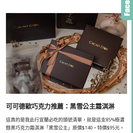
可可德歐巧克力推薦：黑雪公主霜淇淋
這真的是我此行宜蘭必吃的頭號清單，就是這支85%極濃
醇黑巧克力霜淇淋「黑雪公主」原價$140，特價$95元。