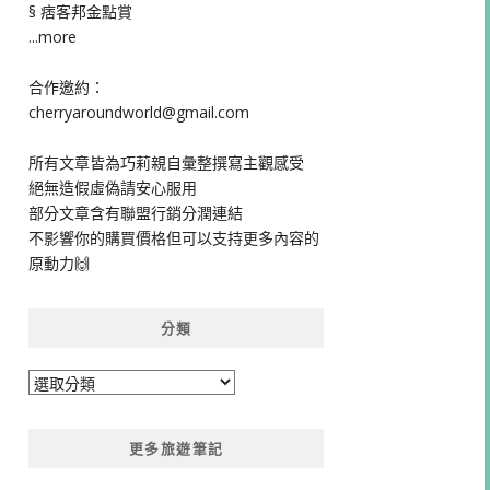
§ 痞客邦金點賞
...more
合作邀約：
cherryaroundworld@gmail.com
所有文章皆為巧莉親自彙整撰寫主觀感受
絕無造假虛偽請安心服用
部分文章含有聯盟行銷分潤連結
不影響你的購買價格但可以支持更多內容的
原動力🙌
分類
分
類
更多旅遊筆記