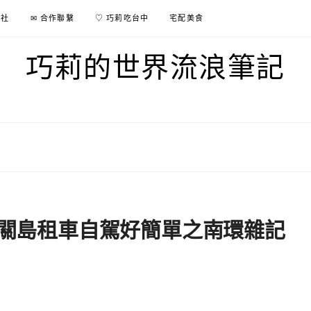
行社
✉ 合作聯繫
♡ 巧莉吃台中
宅配美食
巧莉的世界流浪筆記
i! ◇ 關島租車自駕好簡單之南環雜記