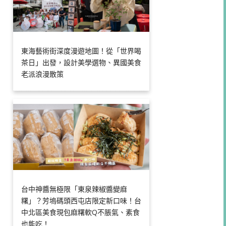
東海藝術街深度漫遊地圖！從「世界喝
茶日」出發，設計美學選物、異國美食
老派浪漫散策
台中神醬無極限「東泉辣椒醬變麻
糬」？芳塢碼頭西屯店限定新口味！台
中北區美食現包麻糬軟Q不脹氣、素食
也能吃！