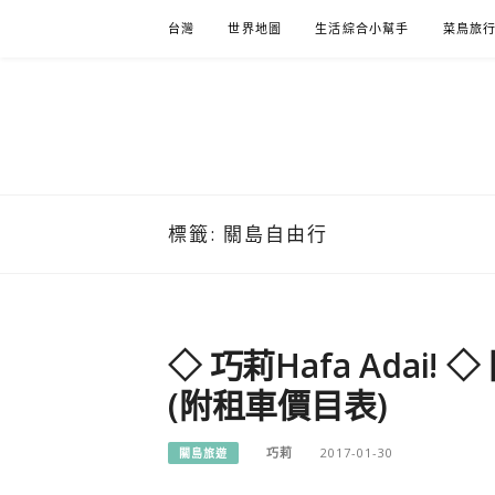
Skip
台灣
世界地圖
生活綜合小幫手
菜鳥旅
to
content
標籤:
關島自由行
◇ 巧莉Hafa Ada
(附租車價目表)
巧莉
2017-01-30
關島旅遊