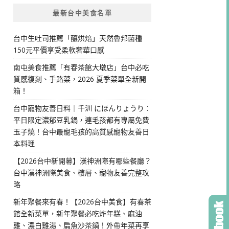
最新台中美食名單
台中生吐司推薦「釀烘焙」天然魯邦菌種
150元平價享受柔軟奢華口感
南屯美食推薦「有春茶館大墩店」台中必吃
質感復刻、手路菜，2026 夏季菜單全新開
箱！
台中寵物友善日料｜千汌 にほんりょうり：
平日限定濃郁豆乳鍋，連毛孩都有專屬免費
玉子燒！台中最寵毛孩的高質感寵物友善日
本料理
【2026台中新開幕】漢神洲際有哪些餐廳？
台中漢神洲際美食、樓層、寵物友善完整攻
略
新年聚餐來有春！【2026台中美食】有春茶
館全新菜單，新年聚餐必吃炸年糕、麻油
雞、濃白雞湯、扁魚沙茶鍋！外帶年菜再享