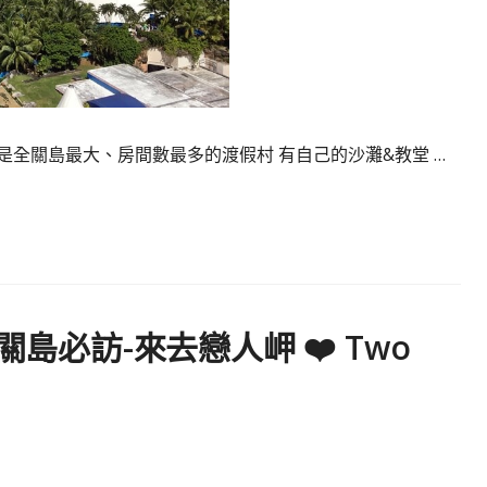
ed 是全關島最大、房間數最多的渡假村 有自己的沙灘&教堂 …
 ◇ 關島必訪-來去戀人岬 ❤️ Two