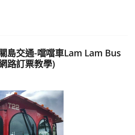
◇ 關島交通-噹噹車Lam Lam Bus
網路訂票教學)