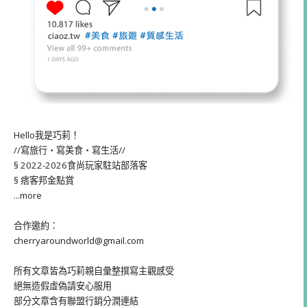
Hello我是巧莉！
//寫旅行・寫美食・寫生活//
§ 2022-2026食尚玩家駐站部落客
§ 痞客邦金點賞
...more
合作邀約：
cherryaroundworld@gmail.com
所有文章皆為巧莉親自彙整撰寫主觀感受
絕無造假虛偽請安心服用
部分文章含有聯盟行銷分潤連結