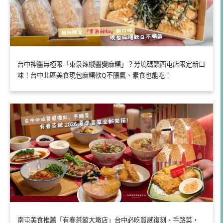
台中神醬無極限「東泉辣椒醬變麻糬」？芳塢碼頭西屯店限定新口
味！台中北區美食現包麻糬軟Q不脹氣、素食也能吃！
南屯美食推薦「有春茶館大墩店」台中必吃質感復刻、手路菜，