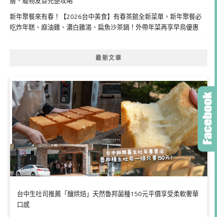
層、寵物友善完整攻略
新年聚餐來有春！【2026台中美食】有春茶館全新菜單，新年聚餐必
吃炸年糕、麻油雞、濃白雞湯、扁魚沙茶鍋！外帶年菜再享早鳥優惠
最新文章
台中生吐司推薦「釀烘焙」天然魯邦菌種150元平價享受柔軟奢華
口感