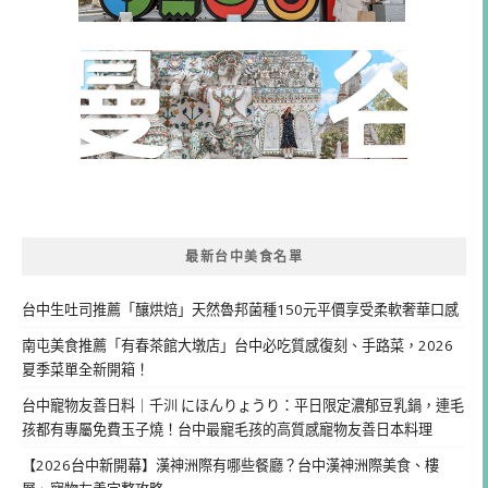
最新台中美食名單
台中生吐司推薦「釀烘焙」天然魯邦菌種150元平價享受柔軟奢華口感
南屯美食推薦「有春茶館大墩店」台中必吃質感復刻、手路菜，2026
夏季菜單全新開箱！
台中寵物友善日料｜千汌 にほんりょうり：平日限定濃郁豆乳鍋，連毛
孩都有專屬免費玉子燒！台中最寵毛孩的高質感寵物友善日本料理
【2026台中新開幕】漢神洲際有哪些餐廳？台中漢神洲際美食、樓