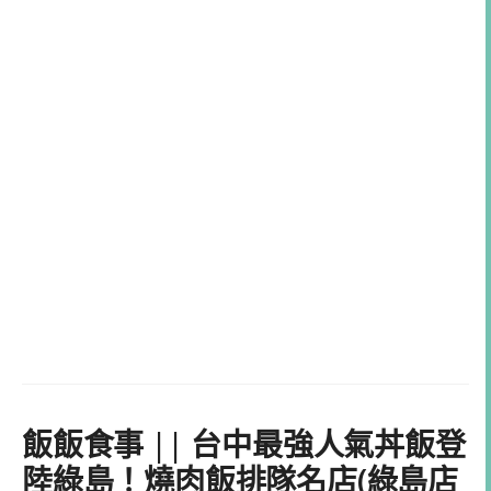
飯飯食事 || 台中最強人氣丼飯登
陸綠島！燒肉飯排隊名店(綠島店