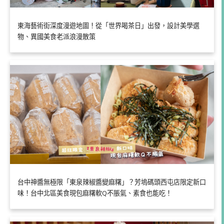
東海藝術街深度漫遊地圖！從「世界喝茶日」出發，設計美學選
物、異國美食老派浪漫散策
台中神醬無極限「東泉辣椒醬變麻糬」？芳塢碼頭西屯店限定新口
味！台中北區美食現包麻糬軟Q不脹氣、素食也能吃！