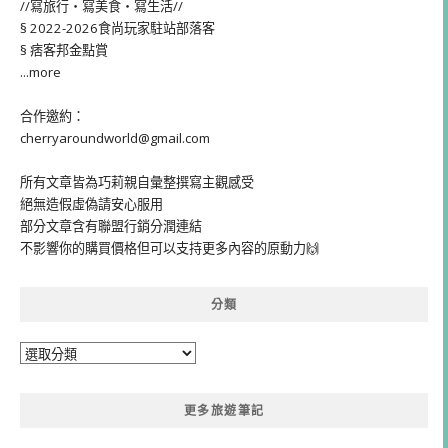
//寫旅行・寫美食・寫生活//
§ 2022-2026食尚玩家駐站部落客
§ 痞客邦金點賞
...more
合作邀約：
cherryaroundworld@gmail.com
所有文章皆為巧莉親自彙整撰寫主觀感受
絕無造假虛偽請安心服用
部分文章含有聯盟行銷分潤連結
不影響你的購買價格但可以支持更多內容的原動力🙌
分類
分
類
更多旅遊筆記