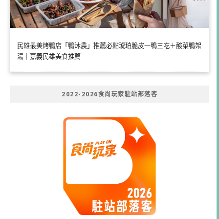
民雄最美烤鴨店「鴨沐農」推薦必點琥珀脆皮一鴨三吃＋酸菜鴨架
湯｜嘉義民雄美食推薦
2022-2026食尚玩家駐站部落客