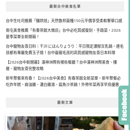
最新台中美食名單
台中生吐司推薦「釀烘焙」天然魯邦菌種150元平價享受柔軟奢華口感
南屯美食推薦「有春茶館大墩店」台中必吃質感復刻、手路菜，2026
夏季菜單全新開箱！
台中寵物友善日料｜千汌 にほんりょうり：平日限定濃郁豆乳鍋，連毛
孩都有專屬免費玉子燒！台中最寵毛孩的高質感寵物友善日本料理
【2026台中新開幕】漢神洲際有哪些餐廳？台中漢神洲際美食、樓
層、寵物友善完整攻略
新年聚餐來有春！【2026台中美食】有春茶館全新菜單，新年聚餐必
吃炸年糕、麻油雞、濃白雞湯、扁魚沙茶鍋！外帶年菜再享早鳥優惠
最新文章