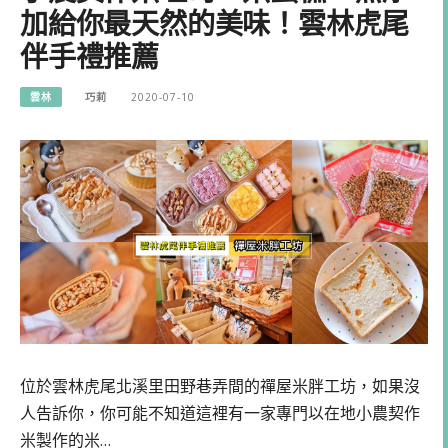
加給你最天然的美味！雲林虎尾
伴手禮推薦
雲林
巧莉
2020-07-10
位於雲林虎尾北溪里田野巷弄間的禪屋米胖工坊，如果沒
人告訴你，你可能不知道這裡有一家專門以在地小農契作
米製作的米…