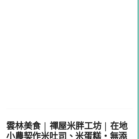
雲林美食 | 禪屋米胖工坊 | 在地
小農契作米吐司、米蛋糕・無添