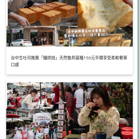
台中生吐司推薦「釀烘焙」天然魯邦菌種150元平價享受柔軟奢華
口感