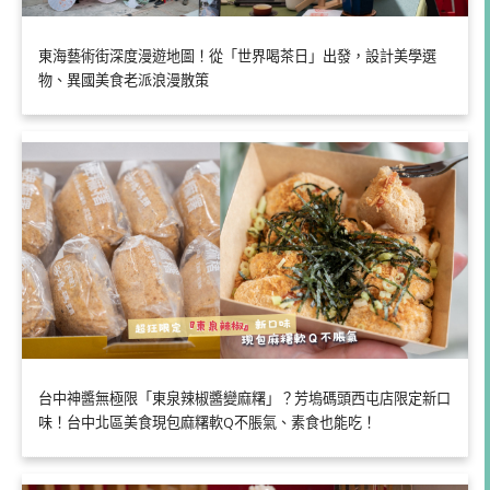
東海藝術街深度漫遊地圖！從「世界喝茶日」出發，設計美學選
物、異國美食老派浪漫散策
台中神醬無極限「東泉辣椒醬變麻糬」？芳塢碼頭西屯店限定新口
味！台中北區美食現包麻糬軟Q不脹氣、素食也能吃！