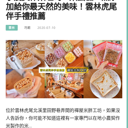
加給你最天然的美味！雲林虎尾
伴手禮推薦
雲林
巧莉
2020-07-10
位於雲林虎尾北溪里田野巷弄間的禪屋米胖工坊，如果沒
人告訴你，你可能不知道這裡有一家專門以在地小農契作
米製作的米…