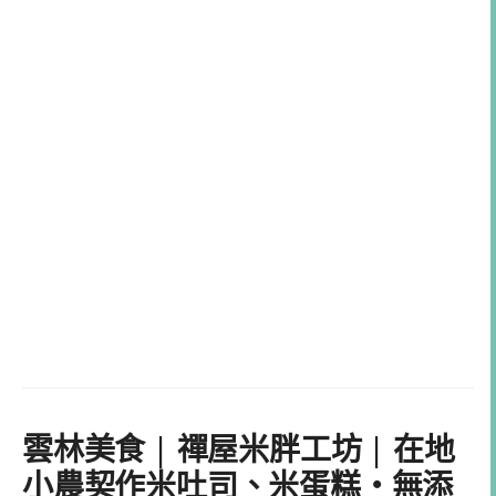
雲林美食 | 禪屋米胖工坊 | 在地
小農契作米吐司、米蛋糕・無添