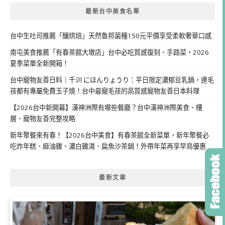
最新台中美食名單
台中生吐司推薦「釀烘焙」天然魯邦菌種150元平價享受柔軟奢華口感
南屯美食推薦「有春茶館大墩店」台中必吃質感復刻、手路菜，2026
夏季菜單全新開箱！
台中寵物友善日料｜千汌 にほんりょうり：平日限定濃郁豆乳鍋，連毛
孩都有專屬免費玉子燒！台中最寵毛孩的高質感寵物友善日本料理
【2026台中新開幕】漢神洲際有哪些餐廳？台中漢神洲際美食、樓
層、寵物友善完整攻略
新年聚餐來有春！【2026台中美食】有春茶館全新菜單，新年聚餐必
吃炸年糕、麻油雞、濃白雞湯、扁魚沙茶鍋！外帶年菜再享早鳥優惠
最新文章