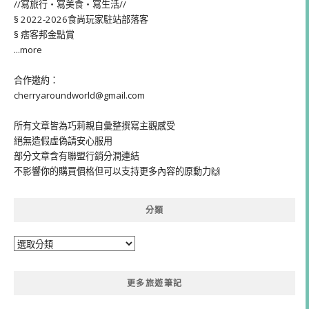
//寫旅行・寫美食・寫生活//
§ 2022-2026食尚玩家駐站部落客
§ 痞客邦金點賞
...more
合作邀約：
cherryaroundworld@gmail.com
所有文章皆為巧莉親自彙整撰寫主觀感受
絕無造假虛偽請安心服用
部分文章含有聯盟行銷分潤連結
不影響你的購買價格但可以支持更多內容的原動力🙌
分類
分
類
更多旅遊筆記