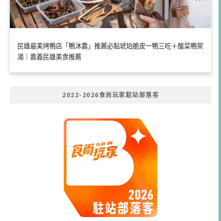
民雄最美烤鴨店「鴨沐農」推薦必點琥珀脆皮一鴨三吃＋酸菜鴨架
湯｜嘉義民雄美食推薦
2022-2026食尚玩家駐站部落客