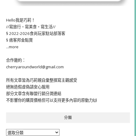
Hello我是巧莉！
//寫旅行・寫美食・寫生活//
§ 2022-2026食尚玩家駐站部落客
§ 痞客邦金點賞
...more
合作邀約：
cherryaroundworld@gmail.com
所有文章皆為巧莉親自彙整撰寫主觀感受
絕無造假虛偽請安心服用
部分文章含有聯盟行銷分潤連結
不影響你的購買價格但可以支持更多內容的原動力🙌
分類
分