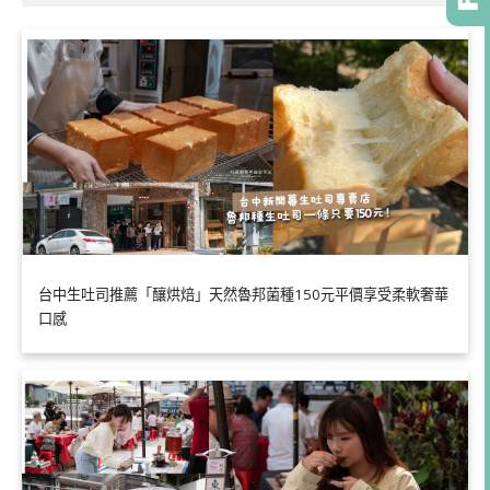
台中生吐司推薦「釀烘焙」天然魯邦菌種150元平價享受柔軟奢華
口感