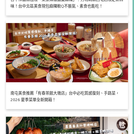
味！台中北區美食現包麻糬軟Q不脹氣、素食也能吃！
南屯美食推薦「有春茶館大墩店」台中必吃質感復刻、手路菜，
2026 夏季菜單全新開箱！