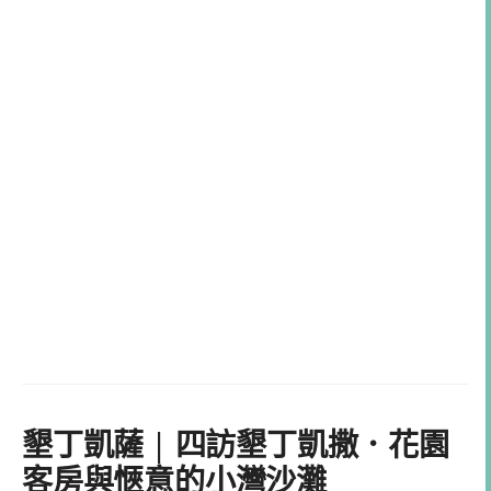
墾丁凱薩 | 四訪墾丁凱撒．花園
客房與愜意的小灣沙灘