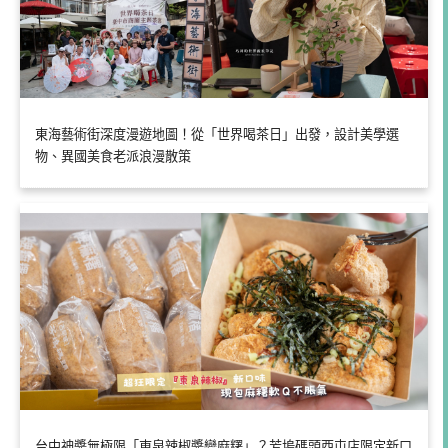
東海藝術街深度漫遊地圖！從「世界喝茶日」出發，設計美學選
物、異國美食老派浪漫散策
台中神醬無極限「東泉辣椒醬變麻糬」？芳塢碼頭西屯店限定新口