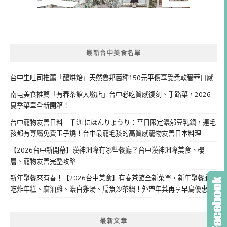
最新台中美食名單
台中生吐司推薦「釀烘焙」天然魯邦菌種150元平價享受柔軟奢華口感
南屯美食推薦「有春茶館大墩店」台中必吃質感復刻、手路菜，2026
夏季菜單全新開箱！
台中寵物友善日料｜千汌 にほんりょうり：平日限定濃郁豆乳鍋，連毛
孩都有專屬免費玉子燒！台中最寵毛孩的高質感寵物友善日本料理
【2026台中新開幕】漢神洲際有哪些餐廳？台中漢神洲際美食、樓
層、寵物友善完整攻略
新年聚餐來有春！【2026台中美食】有春茶館全新菜單，新年聚餐必
吃炸年糕、麻油雞、濃白雞湯、扁魚沙茶鍋！外帶年菜再享早鳥優惠
最新文章