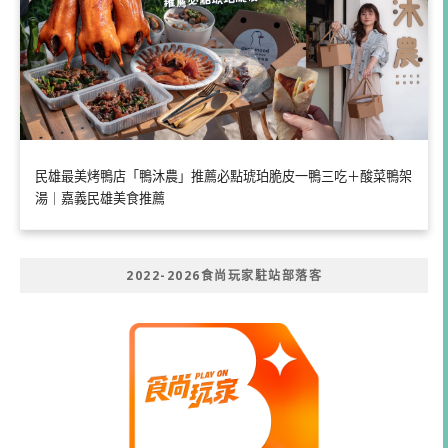
民雄最美烤鴨店「鴨沐農」推薦必點琥珀脆皮一鴨三吃＋酸菜鴨架
湯｜嘉義民雄美食推薦
2022-2026食尚玩家駐站部落客