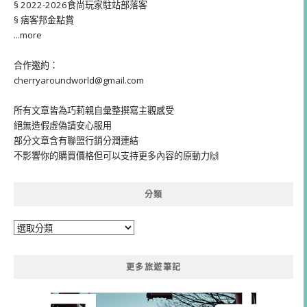
§ 2022-2026食尚玩家駐站部落客
§ 痞客邦金點賞
...more
合作邀約：
cherryaroundworld@gmail.com
所有文章皆為巧莉親自彙整撰寫主觀感受
絕無造假虛偽請安心服用
部分文章含有聯盟行銷分潤連結
不影響你的購買價格但可以支持更多內容的原動力🙌
分類
分
類
更多旅遊筆記