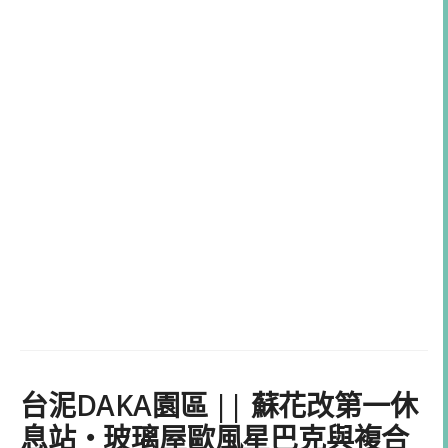
台泥DAKA園區 || 蘇花改第一休
息站・玻璃屋歐風星巴克與複合