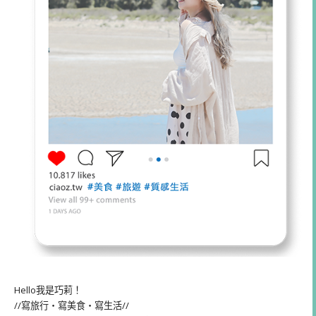
Hello我是巧莉！
//寫旅行・寫美食・寫生活//