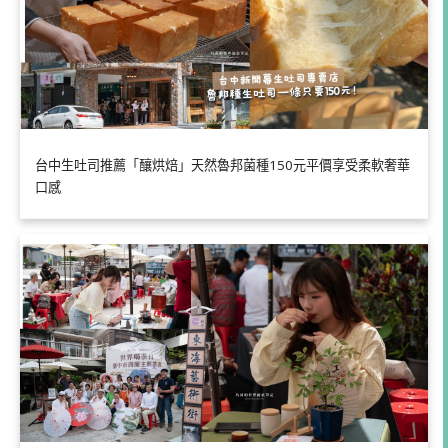
台中生吐司推薦「釀烘焙」天然魯邦菌種150元平價享受柔軟奢華
口感