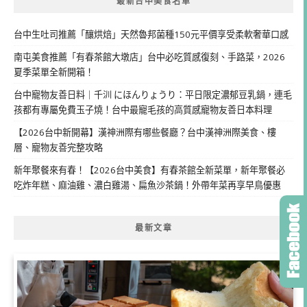
最新台中美食名單
台中生吐司推薦「釀烘焙」天然魯邦菌種150元平價享受柔軟奢華口感
南屯美食推薦「有春茶館大墩店」台中必吃質感復刻、手路菜，2026
夏季菜單全新開箱！
台中寵物友善日料｜千汌 にほんりょうり：平日限定濃郁豆乳鍋，連毛
孩都有專屬免費玉子燒！台中最寵毛孩的高質感寵物友善日本料理
【2026台中新開幕】漢神洲際有哪些餐廳？台中漢神洲際美食、樓
層、寵物友善完整攻略
新年聚餐來有春！【2026台中美食】有春茶館全新菜單，新年聚餐必
吃炸年糕、麻油雞、濃白雞湯、扁魚沙茶鍋！外帶年菜再享早鳥優惠
最新文章