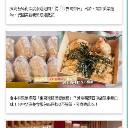
東海藝術街深度漫遊地圖！從「世界喝茶日」出發，設計美學選
物、異國美食老派浪漫散策
台中神醬無極限「東泉辣椒醬變麻糬」？芳塢碼頭西屯店限定新口
味！台中北區美食現包麻糬軟Q不脹氣、素食也能吃！