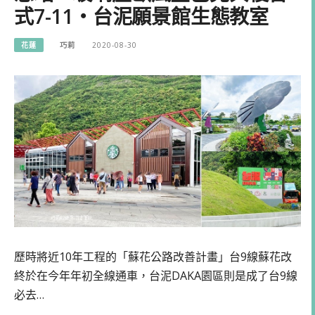
式7-11・台泥願景館生態教室
花蓮
巧莉
2020-08-30
歷時將近10年工程的「蘇花公路改善計畫」台9線蘇花改
終於在今年年初全線通車，台泥DAKA園區則是成了台9線
必去…