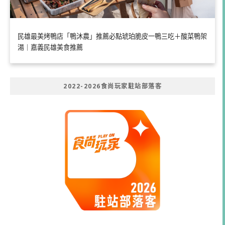
民雄最美烤鴨店「鴨沐農」推薦必點琥珀脆皮一鴨三吃＋酸菜鴨架
湯｜嘉義民雄美食推薦
2022-2026食尚玩家駐站部落客