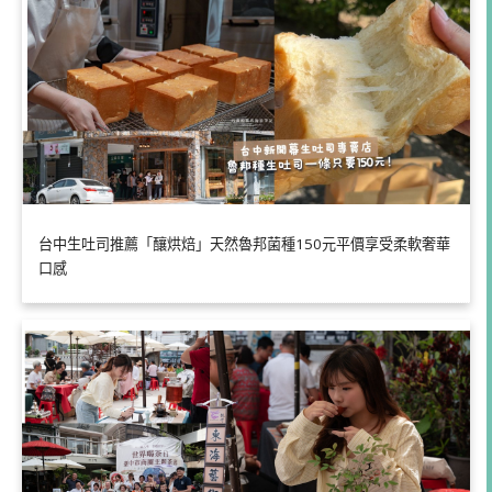
台中生吐司推薦「釀烘焙」天然魯邦菌種150元平價享受柔軟奢華
口感