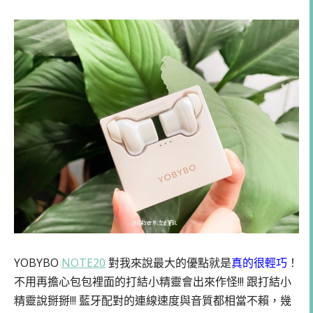
YOBYBO
NOTE20
對我來說最大的優點就是
真的很輕巧
！
不用再擔心包包裡面的打結小精靈會出來作怪!!! 跟打結小
精靈說掰掰!!! 藍牙配對的連線速度與音質都相當不賴，幾