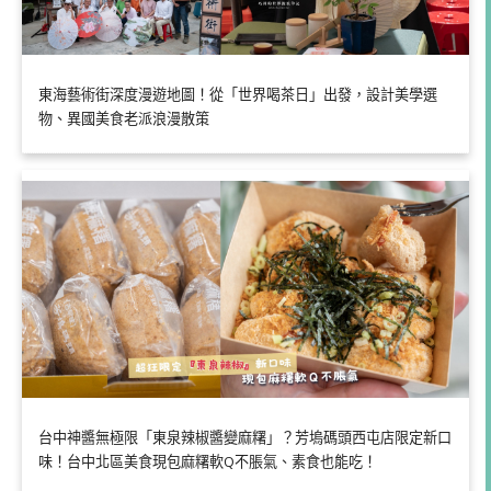
東海藝術街深度漫遊地圖！從「世界喝茶日」出發，設計美學選
物、異國美食老派浪漫散策
台中神醬無極限「東泉辣椒醬變麻糬」？芳塢碼頭西屯店限定新口
味！台中北區美食現包麻糬軟Q不脹氣、素食也能吃！