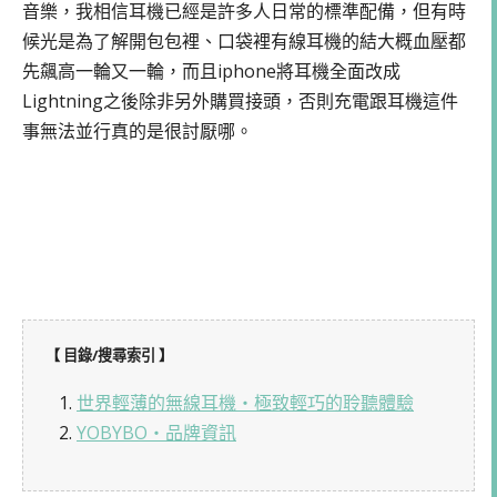
音樂，我相信耳機已經是許多人日常的標準配備，但有時
候光是為了解開包包裡、口袋裡有線耳機的結大概血壓都
先飆高一輪又一輪，而且iphone將耳機全面改成
Lightning之後除非另外購買接頭，否則充電跟耳機這件
事無法並行真的是很討厭哪。
【 目錄/搜尋索引 】
1.
世界輕薄的無線耳機・極致輕巧的聆聽體驗
2.
YOBYBO・品牌資訊