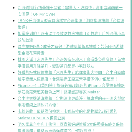
OH!N袋隨行摺疊推車開箱：容量大、收納快，實用度與顏值一
次滿足！ON MY OWN
150公斤海運大型家具這樣寄台灣集運！淘寶集運推薦「台信達
集運」
拒當吃到飽！派卡瑞丁長效防蚊液推薦【別蚊我】戶外必備小黑
蚊防蚊液
晶亮視野吃對2成分才有效！游離型葉黃素推薦：芳茲NHB游離
型金盞花葉黃素
桃園大溪【木匠先生】台灣製造在地木工廠還能免費參觀！首推
平價實用升降茶几、變形茶几都是小宅好朋友
好看的板式傢俱推薦「木匠先生」給你魔術大空間！台中自助體
驗空間無人傢俱店，台灣製造工廠直營平價傢俱CP值超高！
Piconizer4 口袋相簿｜旅遊必備超輕巧的 iPhone 容量擴充神器
夢幻柔霧紫超美新色上市｜蘋果認證專家 Maktar
台中洗衣機清洗推薦｜定期清洗更乾淨，讓專業的來～潔客幫家
事服務線上預約好方便！
卡粉必收！最萌備份神器，卡娜赫拉的小動物聯名超可愛的
Maktar Qubii Duo 備份豆腐
明久家具台中店｜傢俱工廠直營好評推薦5大保證還有終身保修
售後服務，價格實惠給你滿滿的CP值好划算！