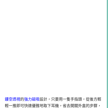
鏤空透視
的
強力磁吸
設計，只要用一隻手指頭，從後方輕
輕一推即可快速優雅地取下耳機，省去開關外盒的步驟，