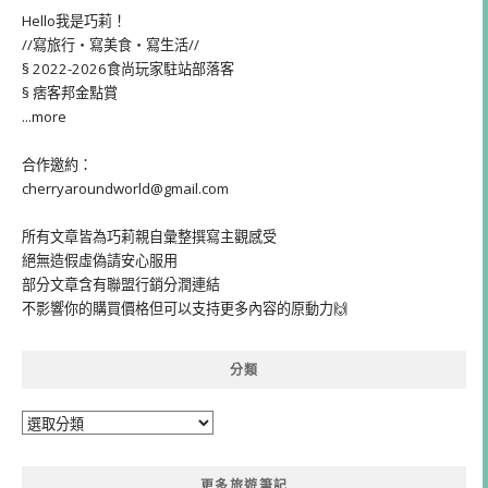
Hello我是巧莉！
//寫旅行・寫美食・寫生活//
§ 2022-2026食尚玩家駐站部落客
§ 痞客邦金點賞
...more
合作邀約：
cherryaroundworld@gmail.com
所有文章皆為巧莉親自彙整撰寫主觀感受
絕無造假虛偽請安心服用
部分文章含有聯盟行銷分潤連結
不影響你的購買價格但可以支持更多內容的原動力🙌
分類
分
類
更多旅遊筆記