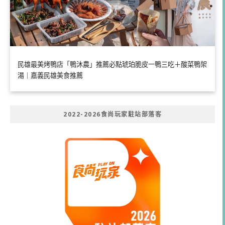
民雄最美烤鴨店「鴨沐農」推薦必點琥珀脆皮一鴨三吃＋酸菜鴨架
湯｜嘉義民雄美食推薦
2022-2026食尚玩家駐站部落客