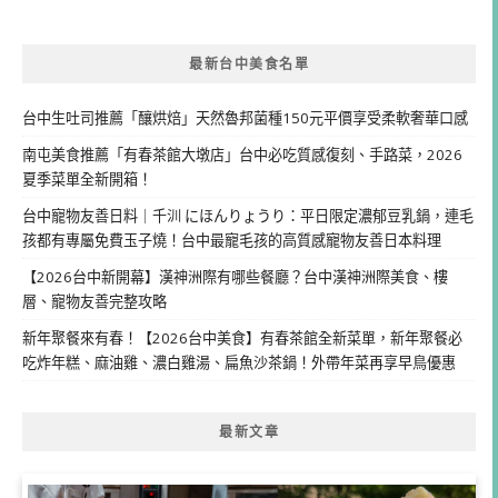
最新台中美食名單
台中生吐司推薦「釀烘焙」天然魯邦菌種150元平價享受柔軟奢華口感
南屯美食推薦「有春茶館大墩店」台中必吃質感復刻、手路菜，2026
夏季菜單全新開箱！
台中寵物友善日料｜千汌 にほんりょうり：平日限定濃郁豆乳鍋，連毛
孩都有專屬免費玉子燒！台中最寵毛孩的高質感寵物友善日本料理
【2026台中新開幕】漢神洲際有哪些餐廳？台中漢神洲際美食、樓
層、寵物友善完整攻略
新年聚餐來有春！【2026台中美食】有春茶館全新菜單，新年聚餐必
吃炸年糕、麻油雞、濃白雞湯、扁魚沙茶鍋！外帶年菜再享早鳥優惠
最新文章